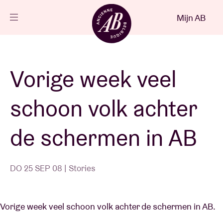
Sluiten
Mijn AB
NL
Agenda
Vorige week veel
Projecten
schoon volk achter
Nieuws
de schermen in AB
Bezoekersinfo
DO 25 SEP 08 | Stories
AB ❤ you
Vorige week veel schoon volk achter de schermen in AB.