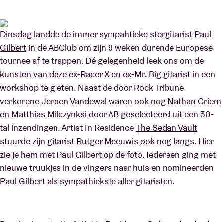
Zaalhuur
Dinsdag landde de immer sympahtieke stergitarist
Paul
Gilbert
in de ABClub om zijn 9 weken durende Europese
tournee af te trappen. Dé gelegenheid leek ons om de
BRDCST
kunsten van deze ex-Racer X en ex-Mr. Big gitarist in een
workshop te gieten. Naast de door Rock Tribune
ABtv
verkorene Jeroen Vandewal waren ook nog Nathan Criem
en Matthias Milczynksi door AB geselecteerd uit een 30-
Concertcheque
tal inzendingen. Artist In Residence
The Sedan Vault
stuurde zijn gitarist Rutger Meeuwis ook nog langs. Hier
Over AB
zie je hem met Paul Gilbert op de foto. Iedereen ging met
nieuwe truukjes in de vingers naar huis en nomineerden
Contact
Paul Gilbert als sympathiekste aller gitaristen.