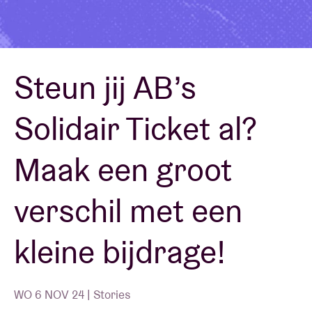
Zaalhuur
Steun jij AB’s
BRDCST
Solidair Ticket al?
ABtv
Maak een groot
Concertcheque
verschil met een
Over AB
kleine bijdrage!
Contact
WO 6 NOV 24 | Stories