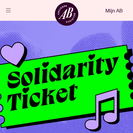
Sluiten
Mijn AB
NL
Agenda
Projecten
Nieuws
Bezoekersinfo
AB ❤ you