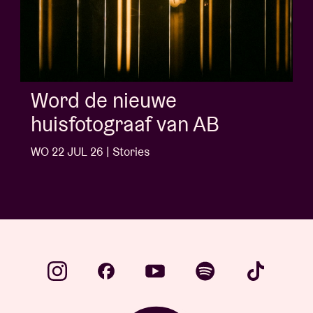
Album of the week:
'Doctrine Of Love' - Jalen
Ngonda
WO 1 JUL 26 | Stories