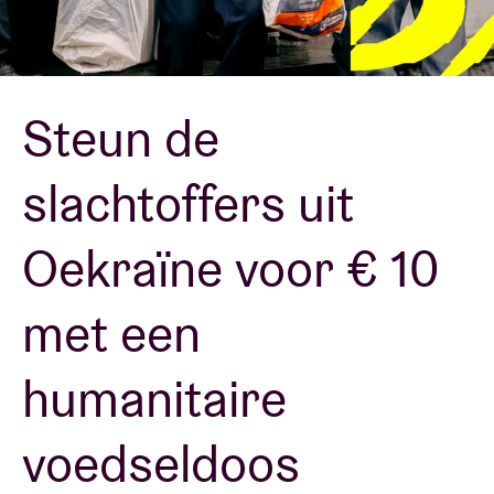
Zaalhuur
Steun de
BRDCST
slachtoffers uit
ABtv
Oekraïne voor € 10
Concertcheque
met een
Over AB
humanitaire
Contact
voedseldoos