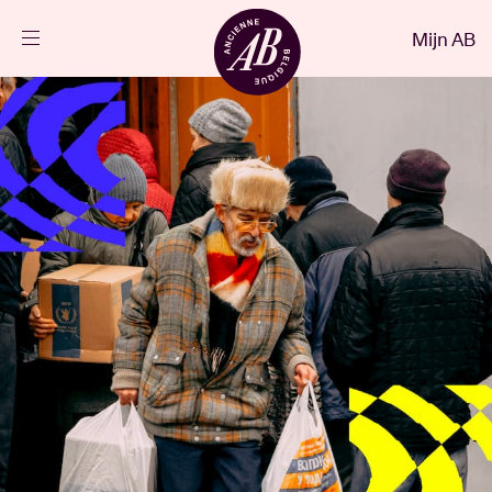
Sluiten
Mijn AB
NL
Agenda
Projecten
Nieuws
Bezoekersinfo
AB ❤ you