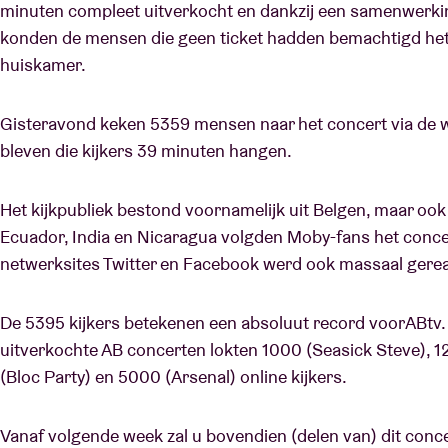
minuten compleet uitverkocht en dankzij een samenwerki
konden de mensen die geen ticket hadden bemachtigd het 
huiskamer.
Bezoekersin
Gisteravond keken 5359 mensen naar het concert via de 
bleven die kijkers 39 minuten hangen.
AB ❤ you
Het kijkpubliek bestond voornamelijk uit Belgen, maar ook o.a
Ecuador, India en Nicaragua volgden Moby-fans het concert
netwerksites Twitter en Facebook werd ook massaal gerea
De 5395 kijkers betekenen een absoluut record voorABtv. 
uitverkochte AB concerten lokten 1000 (Seasick Steve), 1
(Bloc Party) en 5000 (Arsenal) online kijkers.
Vanaf volgende week zal u bovendien (delen van) dit conc