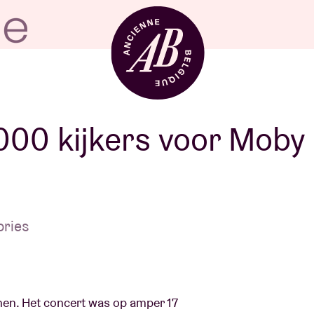
Zaalhuur
000 kijkers voor Moby
BRDCST
ories
ABtv
Concertchequ
en. Het concert was op amper 17