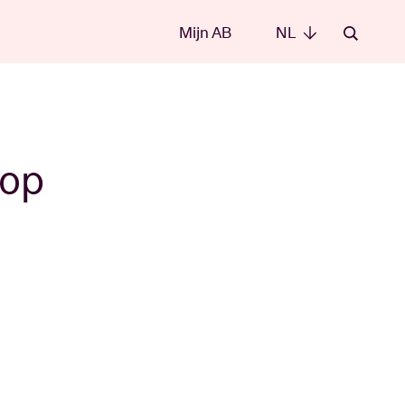
Mijn AB
NL
NL
 op
e