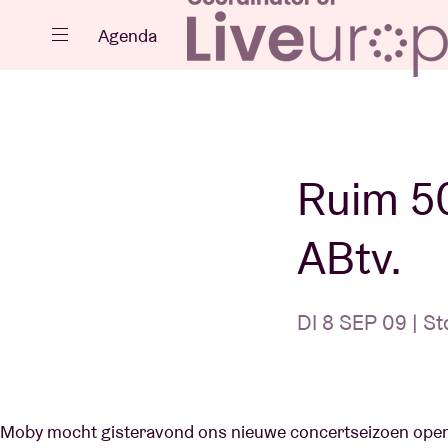
Sluiten
Agenda
Agenda
Ruim 5
ABtv.
Projecten
DI 8 SEP 09 | St
Nieuws
Moby mocht gisteravond ons nieuwe concertseizoen open