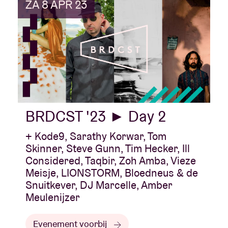
ZA 8 APR 23
BRDCST '23 ► Day 2
+ Kode9, Sarathy Korwar, Tom
Skinner, Steve Gunn, Tim Hecker, Ill
Considered, Taqbir, Zoh Amba, Vieze
Meisje, LIONSTORM, Bloedneus & de
Snuitkever, DJ Marcelle, Amber
Meulenijzer
Evenement voorbij