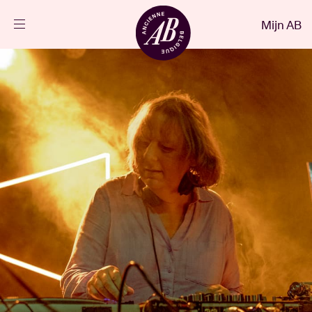
Sluiten
Mijn AB
NL
Agenda
Projecten
Nieuws
Bezoekersinfo
AB ❤ you