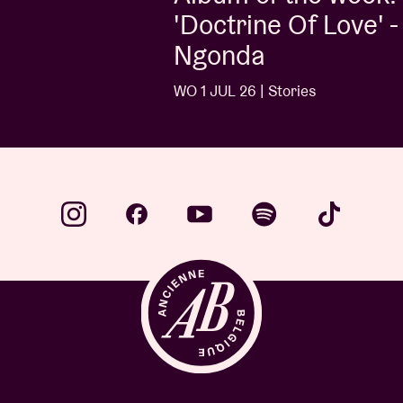
'Doctrine Of Love' - Jalen
Ngonda
WO 1 JUL 26 | Stories
…