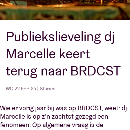
Zaalhuur
Publiekslieveling dj
BRDCST
Marcelle keert
ABtv
terug naar BRDCST
Concertcheque
Over AB
WO 22 FEB 23 | Stories
Contact
Wie er vorig jaar bij was op BRDCST, weet: dj
Marcelle is op z'n zachtst gezegd een
fenomeen. Op algemene vraag is de