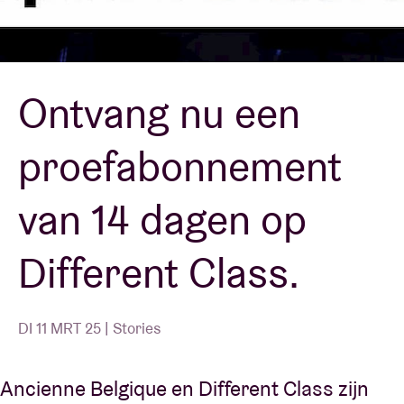
Zaalhuur
Ontvang nu een
BRDCST
proefabonnement
ABtv
van 14 dagen op
Concertcheque
Different Class.
Over AB
Contact
DI 11 MRT 25 | Stories
Ancienne Belgique en Different Class zijn