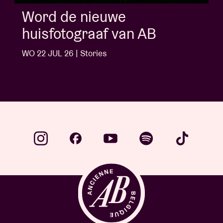
Album of the week:
'Doctrine Of Love' - J
Ngonda
WO 1 JUL 26 | Stories