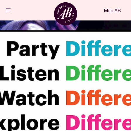
Sluiten
Mijn AB
NL
Agenda
Projecten
Nieuws
Bezoekersinfo
AB ❤ you