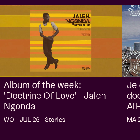
Album of the week:
Je
'Doctrine Of Love' - Jalen
doo
Ngonda
Al
WO 1 JUL 26 | Stories
MA 2