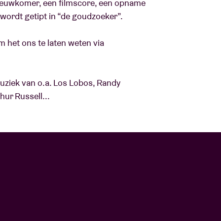
 nieuwkomer, een filmscore, een opname
 wordt getipt in “de goudzoeker”.
Over AB
fo
m het ons te laten weten via
Contact
ziek van o.a. Los Lobos, Randy
ur Russell...