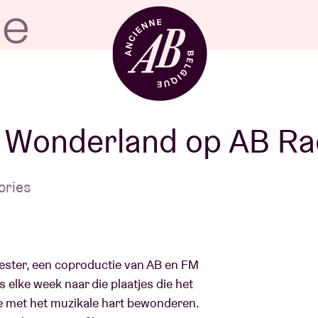
Zaalhuur
 Wonderland op AB Ra
BRDCST
ories
ABtv
ster, een coproductie van AB en FM
elke week naar die plaatjes die het
Concertchequ
e met het muzikale hart bewonderen.