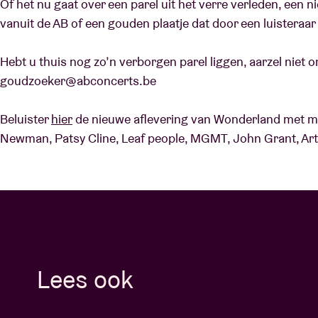
Of het nu gaat over een parel uit het verre verleden, een
vanuit de AB of een gouden plaatje dat door een luisteraar
Bezoekersin
Hebt u thuis nog zo’n verborgen parel liggen, aarzel niet o
goudzoeker@abconcerts.be
Beluister
hier
de nieuwe aflevering van Wonderland met mu
Newman, Patsy Cline, Leaf people, MGMT, John Grant, Arth
AB ❤ you
Lees ook