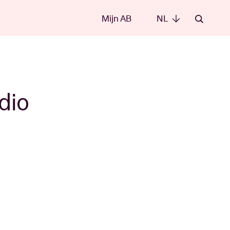
Mijn AB
NL
NL
dio
e