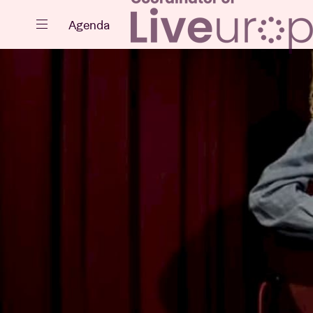
Sluiten
Agenda
Agenda
Projecten
Nieuws