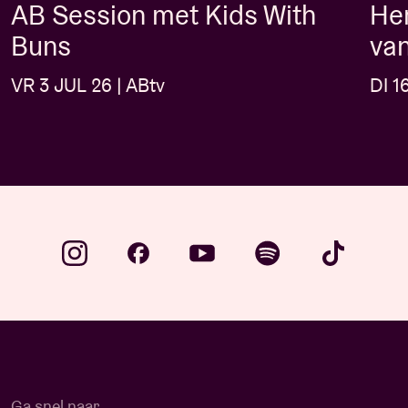
AB Session met Kids With
Her
Buns
van
VR 3 JUL 26 | ABtv
DI 1
Ga snel naar