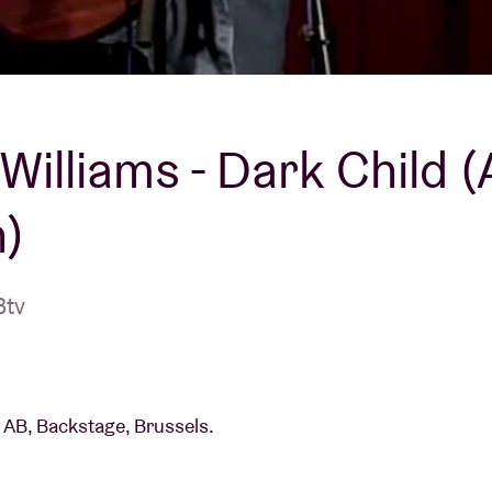
Over AB
fo
Contact
Williams - Dark Child 
n)
Btv
t AB, Backstage, Brussels.