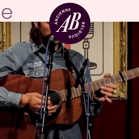
Zaalhuur
BRDCST
ABtv
Concertchequ