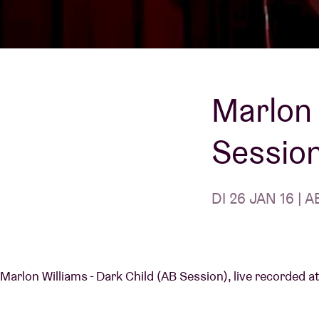
Bezoekersin
Marlon 
Sessio
AB ❤ you
DI 26 JAN 16 | A
Marlon Williams - Dark Child (AB Session), live recorded a