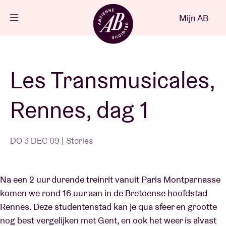
Sluiten
Mijn AB
NL
Agenda
Les Transmusicales,
Projecten
Rennes, dag 1
Nieuws
DO 3 DEC 09 | Stories
Bezoekersinfo
Na een 2 uur durende treinrit vanuit Paris Montparnasse
komen we rond 16 uur aan in de Bretoense hoofdstad
AB ❤ you
Rennes. Deze studentenstad kan je qua sfeer en grootte
nog best vergelijken met Gent, en ook het weer is alvast