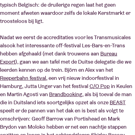
typisch Belgisch: de druilerige regen laat het geen
moment afweten waardoor zelfs de lokale Kerstmarkt er
Zaalhuur
troosteloos bij ligt.
Nadat we eerst de accreditaties voor les Transmusicales
BRDCST
alsook het interessante off-festival Les-Bars-en-Trans
hebben afgehaald (met dank trouwens aan
Bureau
ABtv
Export
), gaan we aan tafel met de Duitse delegatie die we
leerden kennen op de trein. Björn en Alex van het
Concertcheque
Reeperbahn festival
, een vrij nieuw indoorfestival in
Hamburg, Jutta Unger van het festival
C/O Pop
in Keulen
Over AB
en Martin Agosti van
Brandbooking
, als bij toeval de man
die in Duitsland iets soortgelijks opzet als onze
BEAST
Contact
speelt er de pannen van het dak en is best als volgt te
omschrijven: Geoff Barrow van Portishead en Mark
Brydon van Moloko hebben er net een nachtje stappen
opzitten en lopen in het ochtendgloren Shirley Bassey