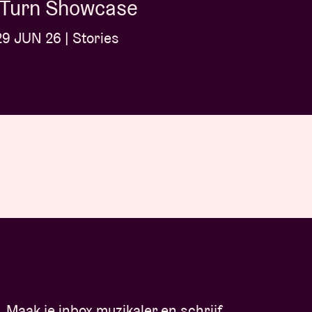
l-Turn Showcase
9 JUN 26 | Stories
Maak je inbox muzikaler en schrijf