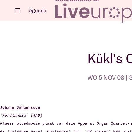
Sluiten
Agenda
Agenda
Kükl's 
WO 5 NOV 08 | S
Projecten
Jóhann Jóhannsson
‘Fordl
â
Nieuws
ndia’ (4AD)
Alweer bloedmooie plaat van deze Apparat Organ Quartet-m
de Ijslandse parel ‘
Englabörn’
(uit ’02 alweer) kan nie