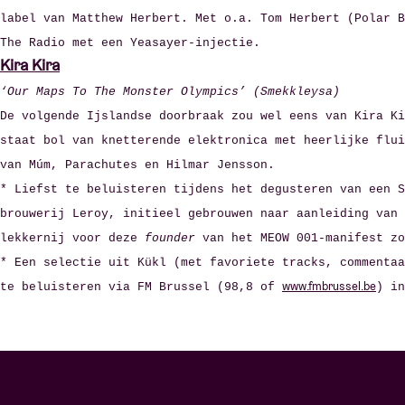
label van Matthew Herbert. Met o.a. Tom Herbert (Polar B
The Radio met een Yeasayer-injectie.
Kira Kira
‘Our Maps To The Monster Olympics’ (Smekkleysa)
De volgende Ijslandse doorbraak zou wel eens van Kira Ki
staat bol van knetterende elektronica met heerlijke flui
van Múm, Parachutes en Hilmar Jensson.
* Liefst te beluisteren tijdens het degusteren van een S
brouwerij Leroy, initieel gebrouwen naar aanleiding van 
lekkernij voor deze
founder
van het MEOW 001-manifest zo
* Een selectie uit Kükl (met favoriete tracks, commentaa
www.fmbrussel.be
te beluisteren via FM Brussel (98,8 of
) in