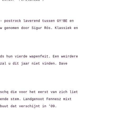
Over AB
fo
– postrock laverend tussen GY!BE en
w genomen door Sigur Rós. Klassiek en
Contact
ds hun vierde wapenfeit. Een weirdere
zal u dit jaar niet vinden. Dave
schq die voor het eerst van zich liet
ende stem. Landgenoot Fennesz mixt
ebuut dat verschijnt in ‘09.