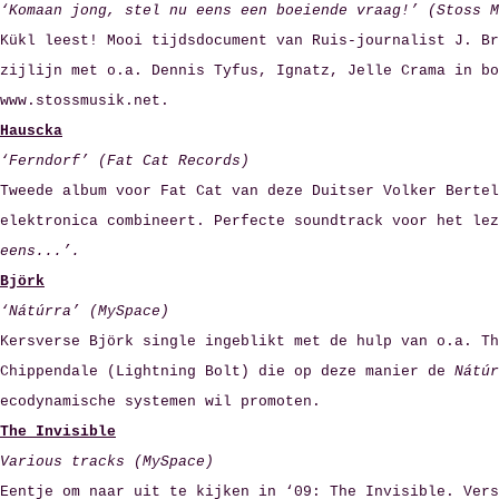
‘Komaan jong, stel nu eens een boeiende vraag!’ (Stoss M
Kükl leest! Mooi tijdsdocument van Ruis-journalist J. Br
zijlijn met o.a. Dennis Tyfus, Ignatz, Jelle Crama
in bo
www.stossmusik.net.
Hauscka
‘Ferndorf’ (Fat Cat Records)
Tweede album voor Fat Cat van deze Duitser Volker Berte
elektronica combineert. Perfecte soundtrack voor het lez
eens...’.
Björk
‘Nátúrra’ (MySpace)
Kersverse Björk single ingeblikt met de hulp van o.a. Th
Chippendale (Lightning Bolt) die op deze manier de
Nátúr
ecodynamische systemen wil promoten.
The Invisible
Various tracks (MySpace)
Eentje om naar uit te kijken in ‘09: The Invisible. Vers