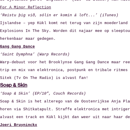
For A Minor Reflection
‘Reistu þig við, sólin er komin á loft...’ (iTunes)
Bezoekersin
Ijslandse – yep Kükl komt net terug van zijn moederland 
Explosions In The Sky. Worden dit najaar mee op sleeptou
herkenbaar maar gedegen.
Gang Gang Dance
‘Saint Dymphna’ (Warp Records)
AB ❤ you
Warp-debuut voor het Brooklynse Gang Gang Dance maar ree
trip en mix van elektronica, postpunk en tribale ritmes 
Sitek (Tv On The Radio) is alvast fan!
Soap & Skin
‘Soap & Skin’ (EP/10”, Couch Records)
Soap & Skin is het alterego van de Oostenrijkse Anja Pla
horen via Shitkatapult. Straffe elektronica met intriger
alvast een track en Kükl kijkt dan weer uit naar haar d
Joeri Bruyninckx