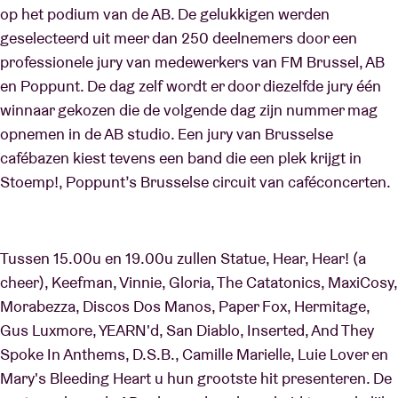
op het podium van de AB. De gelukkigen werden
geselecteerd uit meer dan 250 deelnemers door een
Zaalhuur
professionele jury van medewerkers van FM Brussel, AB
en Poppunt. De dag zelf wordt er door diezelfde jury één
winnaar gekozen die de volgende dag zijn nummer mag
BRDCST
opnemen in de AB studio. Een jury van Brusselse
cafébazen kiest tevens een band die een plek krijgt in
ABtv
Stoemp!, Poppunt’s Brusselse circuit van caféconcerten.
Concertcheque
Tussen 15.00u en 19.00u zullen Statue, Hear, Hear! (a
Over AB
cheer), Keefman, Vinnie, Gloria, The Catatonics, MaxiCosy,
Morabezza, Discos Dos Manos, Paper Fox, Hermitage,
Contact
Gus Luxmore, YEARN'd, San Diablo, Inserted, And They
Spoke In Anthems, D.S.B., Camille Marielle, Luie Lover en
Mary's Bleeding Heart u hun grootste hit presenteren. De