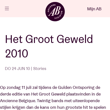
Sluiten
Mijn AB
NL
Agenda
Het Groot Geweld
Projecten
2010
Nieuws
DO 24 JUN 10 | Stories
Bezoekersinfo
Op zondag 11 juli zal tijdens de Gulden Ontsporing de
derde editie van Het Groot Geweld plaatsvinden in de
AB ❤ you
Ancienne Belgique. Twintig bands met uiteenlopende
stijlen krijgen dan de kans om hun grootste hit te spelen