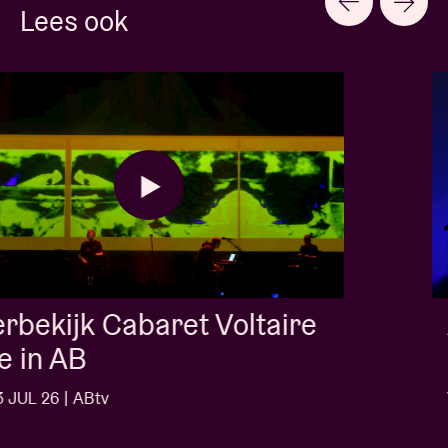
Lees ook
AB Session met Kids With
Buns
VR 3 JUL 26 | ABtv