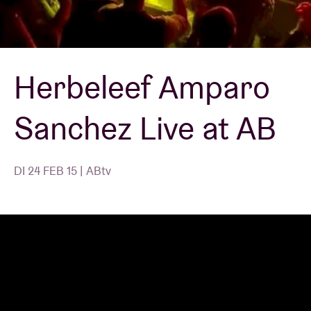
Zaalhuur
Herbeleef Amparo
BRDCST
Sanchez Live at AB
ABtv
Concertcheque
DI 24 FEB 15 | ABtv
Over AB
Contact