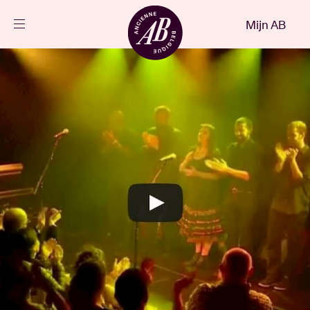
Sluiten
Mijn AB
NL
Agenda
Projecten
Nieuws
Bezoekersinfo
AB ❤ you