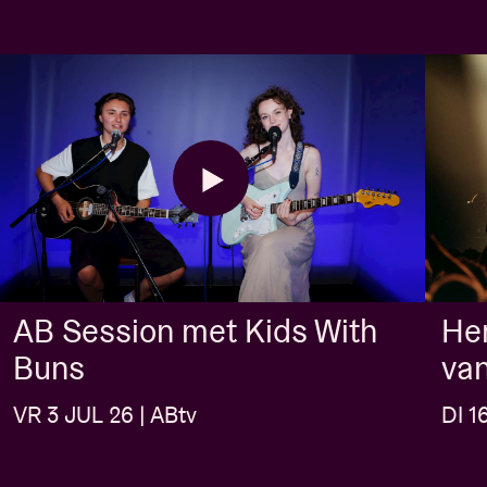
AB Session met Kids With
Her
Buns
van
VR 3 JUL 26 | ABtv
DI 1