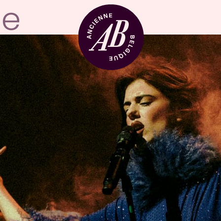
Zaalhuur
BRDCST
ABtv
Concertchequ