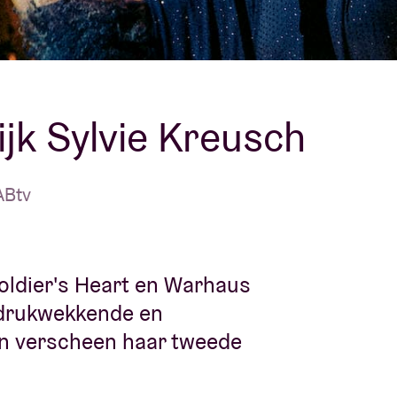
Over AB
fo
Contact
jk Sylvie Kreusch
ABtv
Soldier's Heart en Warhaus
indrukwekkende en
en verscheen haar tweede