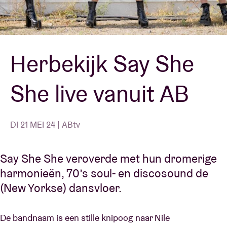
Zaalhuur
Herbekijk Say She
BRDCST
She live vanuit AB
ABtv
Concertcheque
DI 21 MEI 24 | ABtv
Over AB
Say She She veroverde met hun dromerige
harmonieën, 70’s soul- en discosound de
Contact
(New Yorkse) dansvloer.
De bandnaam is een stille knipoog naar Nile