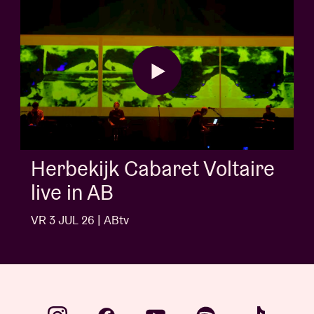
AB Session met Kids With
Buns
VR 3 JUL 26 | ABtv