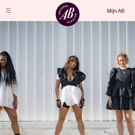
Sluiten
Mijn AB
NL
Agenda
Projecten
Nieuws
Bezoekersinfo
AB ❤ you