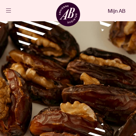
Sluiten
Mijn AB
NL
Agenda
Projecten
Nieuws
Bezoekersinfo
AB ❤ you