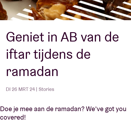
Zaalhuur
Geniet in AB van de
BRDCST
iftar tijdens de
ABtv
ramadan
Concertcheque
Over AB
DI 26 MRT 24 | Stories
Contact
Doe je mee aan de ramadan? We’ve got you
covered!