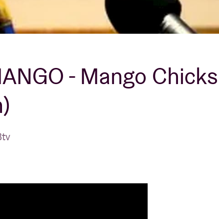
Over AB
fo
Contact
ANGO - Mango Chicks
n)
Btv