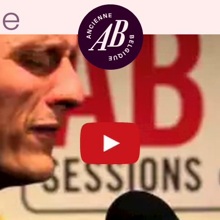
Zaalhuur
BRDCST
ABtv
Concertchequ