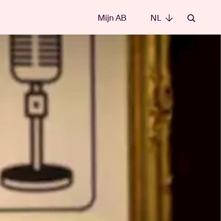
Mijn AB
NL
NL
e