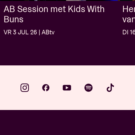
AB Session met Kids With
Her
Buns
van
VR 3 JUL 26 | ABtv
DI 1