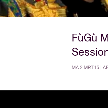
Bezoekersin
FùGù M
AB ❤ you
Sessio
MA 2 MRT 15 | A