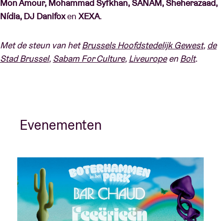
Mon Amour, Mohammad Syfkhan, SANAM, Sheherazaad,
Nídia, DJ Danifox
en
XEXA
.
Met de steun van het
Brussels Hoofdstedelijk Gewest
,
de
Stad Brussel
,
Sabam For Culture
,
Liveurope
en
Bolt
.
Evenementen