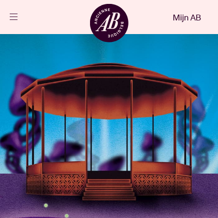
Sluiten
Mijn AB
NL
Agenda
Projecten
Nieuws
Bezoekersinfo
AB ❤ you