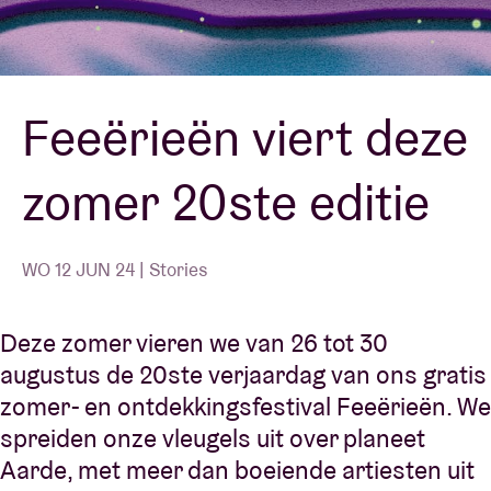
Zaalhuur
Feeërieën viert deze
BRDCST
zomer 20ste editie
ABtv
Concertcheque
WO 12 JUN 24 | Stories
Over AB
Deze zomer vieren we van 26 tot 30
augustus de 20ste verjaardag van ons gratis
Contact
zomer- en ontdekkingsfestival Feeërieën. We
spreiden onze vleugels uit over planeet
Aarde, met meer dan boeiende artiesten uit