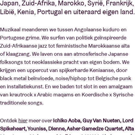
Japan, Zuid-Afrika, Marokko, Syrië, Frankrijk,
Libië, Kenia, Portugal en uiteraard eigen land.
Muzikaal meanderen we tussen Angolaanse kuduro en
Portugese grime. We surfen van politiek geïnspireerde
Zuid-Afrikaanse jazz tot feministische Marokkaanse aïta
of klaagzang. We laven ons aan atmosferische Japanse
folksongs tot neoklassieke pracht van eigen bodem. We
krijgen een uppercut van spijkerharde Keniaanse, door
black metal beïnvloede, noise/hiphop tot Belgische punk
en installatiekunst. En we baden tot slot in een amalgaam
van krautrock x Arabic maqams en Koerdische x Syrische
traditionele songs.
Ontdek
hier
meer over
Ichiko Aoba, Guy Van Nueten, Lord
Spikeheart, Youniss, Dienne, Asher Gamedze Quartet, Aïta