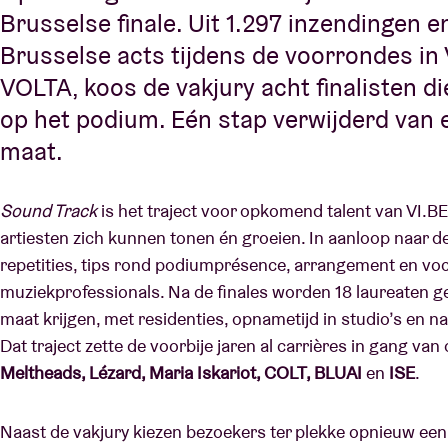
Brusselse finale. Uit 1.297 inzendingen 
Brusselse acts tijdens de voorrondes in 
VOLTA, koos de vakjury acht finalisten di
op het podium. Eén stap verwijderd van e
maat.
Sound Track
is het traject voor opkomend talent van VI.BE
artiesten zich kunnen tonen én groeien. In aanloop naar de 
repetities, tips rond podiumprésence, arrangement en voc
muziekprofessionals. Na de finales worden 18 laureaten ge
maat krijgen, met residenties, opnametijd in studio’s en na
Dat traject zette de voorbije jaren al carrières in gang va
Meltheads, Lézard, Maria Iskariot, COLT, BLUAI
en
ISE
.
Naast de vakjury kiezen bezoekers ter plekke opnieuw een p