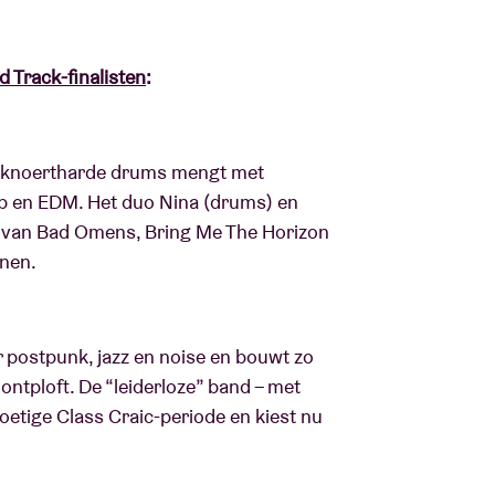
 Track-finalisten
:
en knoertharde drums mengt met
op en EDM. Het duo Nina (drums) en
st van Bad Omens, Bring Me The Horizon
jnen.
r postpunk, jazz en noise en bouwt zo
ntploft. De “leiderloze” band – met
oetige Class Craic-periode en kiest nu