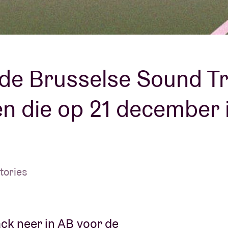
Over AB
fo
Contact
n de Brusselse Sound T
ten die op 21 december 
tories
ck neer in AB voor de