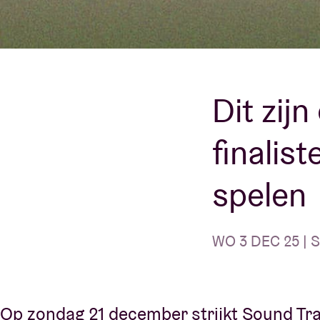
Bezoekersin
Dit zij
finalis
AB ❤ you
spelen
WO 3 DEC 25 | S
Op zondag 21 december strijkt Sound Tra