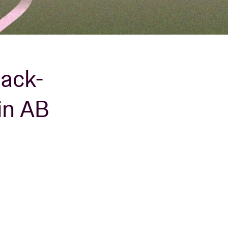
rack-
in AB