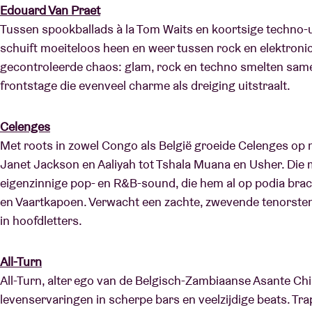
Edouard Van Praet
Tussen spookballads à la Tom Waits en koortsige techno-u
schuift moeiteloos heen en weer tussen rock en elektronic
gecontroleerde chaos: glam, rock en techno smelten sa
frontstage die evenveel charme als dreiging uitstraalt.
Celenges
Met roots in zowel Congo als België groeide Celenges op 
Janet Jackson en Aaliyah tot Tshala Muana en Usher. Die m
eigenzinnige pop- en R&B-sound, die hem al op podia br
en Vaartkapoen. Verwacht een zachte, zwevende tenorst
in hoofdletters.
All-Turn
All-Turn, alter ego van de Belgisch-Zambiaanse Asante Chi
levenservaringen in scherpe bars en veelzijdige beats. Tr