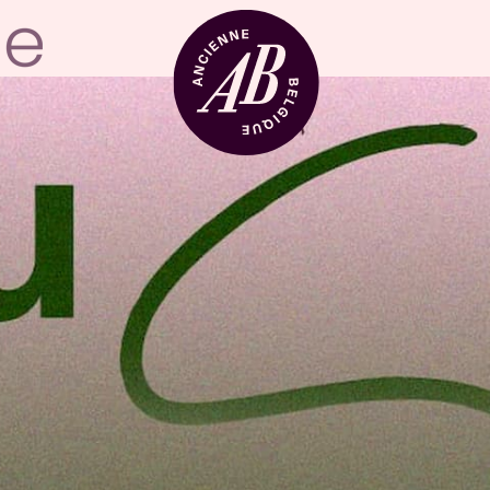
Zaalhuur
BRDCST
ABtv
Concertchequ