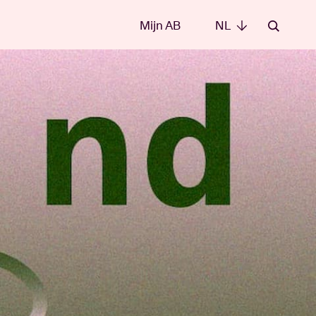
Mijn AB
NL
NL
e