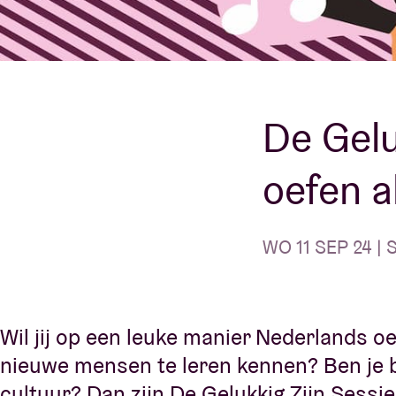
Bezoekersin
De Gelu
AB ❤ you
oefen a
WO 11 SEP 24 | S
Wil jij op een leuke manier Nederlands o
nieuwe mensen te leren kennen? Ben je
cultuur? Dan zijn De Gelukkig Zijn Sessie