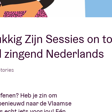
Over AB
fo
Contact
kkig Zijn Sessies on to
l zingend Nederlands
tories
efenen? Heb je zin om
 benieuwd naar de Vlaamse
s echt iets voor jou! Eén