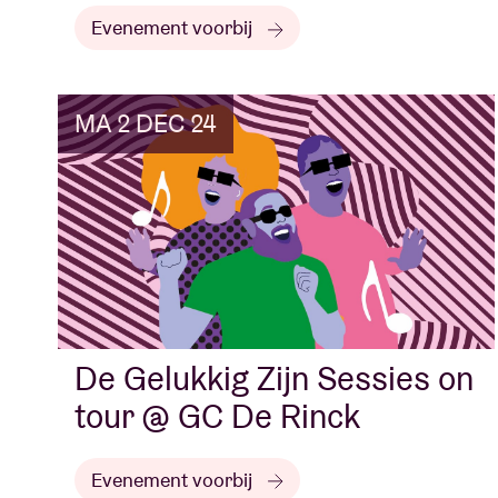
Evenement voorbij
MA 2 DEC 24
De Gelukkig Zijn Sessies on
tour @ GC De Rinck
Evenement voorbij