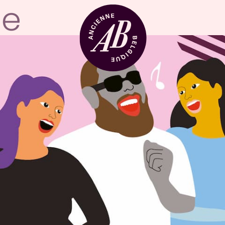
Zaalhuur
BRDCST
ABtv
Concertchequ