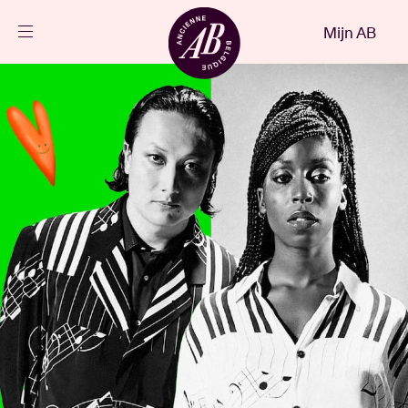
Sluiten
Mijn AB
NL
Agenda
Projecten
Nieuws
Bezoekersinfo
AB ❤ you