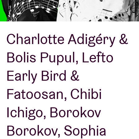
Zaalhuur
Charlotte Adigéry &
BRDCST
Bolis Pupul, Lefto
ABtv
Early Bird &
Concertcheque
Fatoosan, Chibi
Over AB
Ichigo, Borokov
Contact
Borokov, Sophia