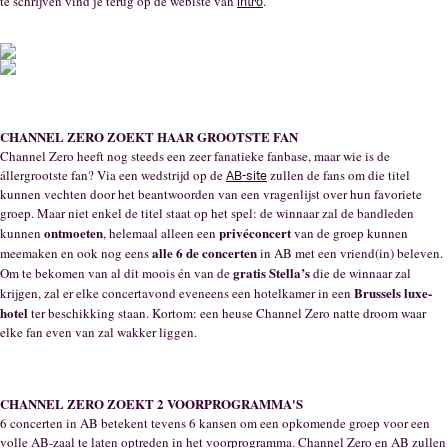
te schrijven vind je terug op de webiste van
.
intro
CHANNEL ZERO ZOEKT HAAR GROOTSTE FAN
Channel Zero heeft nog steeds een zeer fanatieke fanbase, maar wie is de
állergrootste fan? Via een wedstrijd op de
zullen de fans om die titel
AB-site
kunnen vechten door het beantwoorden van een vragenlijst over hun favoriete
groep. Maar niet enkel de titel staat op het spel: de winnaar zal de bandleden
ontmoeten
privéconcert
kunnen
, helemaal alleen een
van de groep kunnen
alle 6 de concerten
meemaken en ook nog eens
in AB met een vriend(in) beleven.
gratis Stella’s
Om te bekomen van al dit moois én van de
die de winnaar zal
Brussels luxe-
krijgen, zal er elke concertavond eveneens een hotelkamer in een
hotel
ter beschikking staan. Kortom: een heuse Channel Zero natte droom waar
elke fan even van zal wakker liggen.
CHANNEL ZERO ZOEKT 2 VOORPROGRAMMA'S
6 concerten in AB betekent tevens 6 kansen om een opkomende groep voor een
volle AB-zaal te laten optreden in het voorprogramma. Channel Zero en AB zullen