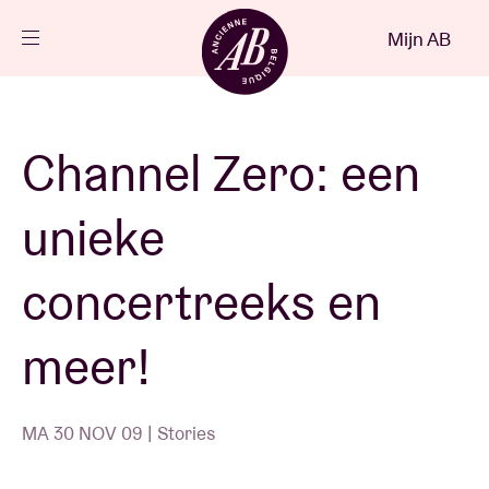
Sluiten
Mijn AB
NL
Agenda
Channel Zero: een
Projecten
unieke
Nieuws
concertreeks en
meer!
Bezoekersinfo
MA 30 NOV 09 | Stories
AB ❤ you