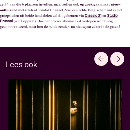
op zoek gaan naar nieuw
zelf 4 van die 6 plaatsen invullen, maar zullen ook
ontluikend metaltalent
. Omdat Channel Zero een echte Belgische band is met
groepsleden uit beide landsdelen zal dit gebeuren via
en
Classic 21
Studio
(ism Poppunt). Hoe het precies allemaal zal verlopen wordt nog
Brussel
gecommuniceerd, maar hou de beide zenders na nieuwjaar zeker in de gaten!
Lees ook