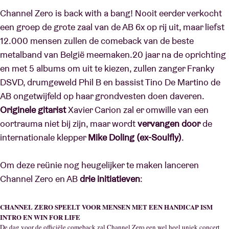
Channel Zero is back with a bang! Nooit eerder verkocht
een groep de grote zaal van de AB 6x op rij uit, maar liefst
Zaalhuur
12.000 mensen zullen de comeback van de beste
metalband van België meemaken.20 jaar na de oprichting
BRDCST
en met 5 albums om uit te kiezen, zullen zanger Franky
DSVD, drumgeweld Phil B en bassist Tino De Martino de
ABtv
AB ongetwijfeld op haar grondvesten doen daveren.
Originele gitarist
Xavier Carion zal er omwille van een
Concertcheque
oortrauma niet bij zijn, maar wordt
vervangen door
de
internationale klepper
Mike Doling (ex-Soulfly)
.
Over AB
Om deze reünie nog heugelijker te maken lanceren
Channel Zero en AB
drie initiatieven
:
Contact
CHANNEL ZERO SPEELT VOOR MENSEN MET EEN HANDICAP ISM
INTRO EN WIN FOR LIFE
De dag voor de officiële comeback zal Channel Zero een wel heel uniek concert