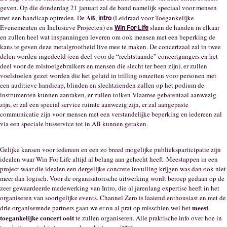
geven. Op die donderdag 21 januari zal de band namelijk speciaal voor mensen
AB
met een handicap optreden. De
,
(Leidraad voor Toegankelijke
intro
Evenementen en Inclusieve Projecten) en
slaan de handen in elkaar
Win For Life
en zullen heel wat inspanningen leveren om ook mensen met een beperking de
kans te geven deze metalgrootheid live mee te maken. De concertzaal zal in twee
delen worden ingedeeld (een deel voor de “rechtstaande” concertgangers en het
deel voor de rolstoelgebruikers en mensen die slecht ter been zijn), er zullen
voelstoelen gezet worden die het geluid in trilling omzetten voor personen met
een auditieve handicap, blinden en slechtzienden zullen op het podium de
instrumenten kunnen aanraken, er zullen tolken Vlaamse gebarentaal aanwezig
zijn, er zal een special service ruimte aanwezig zijn, er zal aangepaste
communicatie zijn voor mensen met een verstandelijke beperking en iedereen zal
via een speciale busservice tot in AB kunnen geraken.
Gelijke kansen voor iedereen en een zo breed mogelijke publieksparticipatie zijn
idealen waar Win For Life altijd al belang aan gehecht heeft. Meestappen in een
project waar die idealen een dergelijke concrete invulling krijgen was dan ook niet
meer dan logisch. Voor de organisatorische uitwerking wordt beroep gedaan op de
zeer gewaardeerde medewerking van Intro, die al jarenlang expertise heeft in het
organiseren van soortgelijke events. Channel Zero is laaiend enthousiast en met de
meest
drie organiserende partners gaan we er nu al prat op misschien wel het
toegankelijke concert ooit
te zullen organiseren. Alle praktische info over hoe in