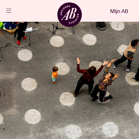
Sluiten
Mijn AB
NL
Agenda
Projecten
Nieuws
Bezoekersinfo
AB ❤ you