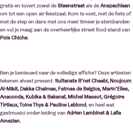
gratis en tovert zowel de
Steenstraat
als de
Anspachlaan
om tot een open air feestzaal. Kom te voet, met de fiets of
met de step en dans met ons mee! Smeer je stembanden
en vul je maag aan de overheerlijke street food stand van
Pois Chiche
.
Ben je benieuwd naar de volledige affiche? Deze artiesten
tekenen alvast present:
Sultanats B’net Chaabi, Noujoum
Al-Mâdi, Dakka Chaimae, Fatmas de Belgica, Marin’Elles,
Anaconda, Kubika & Bakanaï, Michel Massot, Grégoire
Tirtiaux, Toine Thys & Pauline Leblond
, en heel wat
gastmusici onder leiding van
Adrien Lambinet & Laïla
Amezian
.