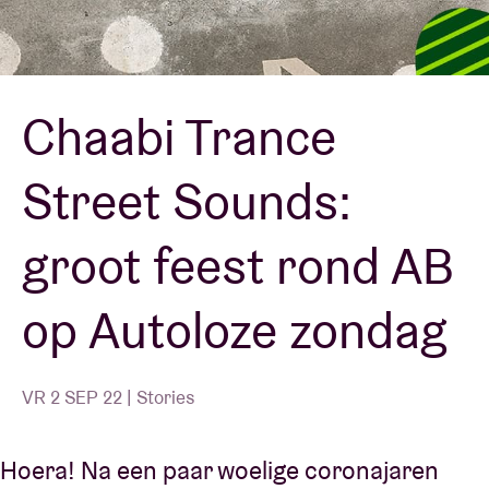
Zaalhuur
Chaabi Trance
BRDCST
Street Sounds:
ABtv
groot feest rond AB
Concertcheque
op Autoloze zondag
Over AB
Contact
VR 2 SEP 22 | Stories
Hoera! Na een paar woelige coronajaren