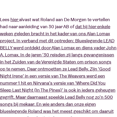
Zaalhuur
Lees
hier
alvast wat Roland aan De Morgen te vertellen
had naar aanleiding van 30 jaar AB of
dat hij hier enkele
BRDCST
weken geleden bracht in het kader van ons Alan Lomax
project. In verband met dit optreden: Blueslegende LEAD
BELLY werd ontdekt door Alan Lomax en diens vader John
ABtv
A. Lomax. In de jaren ’30 reisden zij langs gevangenissen
in het Zuiden van de Verenigde Staten om prison songs
Concertcheque
op te nemen. Daar ontmoetten ze Lead Belly. Zijn ‘Good
Night Irene’ in een versie van The Weavers werd een
Over AB
nummer 1 hit en Nirvana’s versie van ‘Where Did You
Sleep Last Night (In The Pines)’ is ook in ieders geheugen
Contact
gegrift. Maar daarnaast speelde Lead Belly nog zo’n 500
songs bij mekaar. En wie anders dan onze eigen
blueslegende Roland was het meest geschikt om daaruit