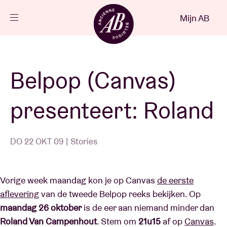
Sluiten
Mijn AB
NL
Agenda
Belpop (Canvas)
Projecten
presenteert: Roland
Nieuws
DO 22 OKT 09 | Stories
Bezoekersinfo
Vorige week maandag kon je op Canvas
de eerste
aflevering
van de tweede Belpop reeks bekijken. Op
AB ❤ you
maandag 26 oktober
is de eer aan niemand minder dan
Roland Van Campenhout
. Stem om
21u15
af op
Canvas
.