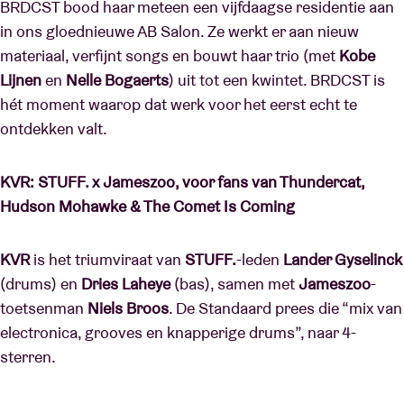
BRDCST bood haar meteen een vijfdaagse residentie aan
in ons gloednieuwe AB Salon. Ze werkt er aan nieuw
materiaal, verfijnt songs en bouwt haar trio (met
Kobe
Lijnen
en
Nelle Bogaerts
) uit tot een kwintet. BRDCST is
hét moment waarop dat werk voor het eerst echt te
ontdekken valt.
KVR: STUFF. x Jameszoo, voor fans van Thundercat,
Hudson Mohawke & The Comet Is Coming
KVR
is het triumviraat van
STUFF.
-leden
Lander Gyselinck
(drums) en
Dries Laheye
(bas), samen met
Jameszoo
-
toetsenman
Niels Broos
. De Standaard prees die “mix van
electronica, grooves en knapperige drums”, naar 4-
sterren.