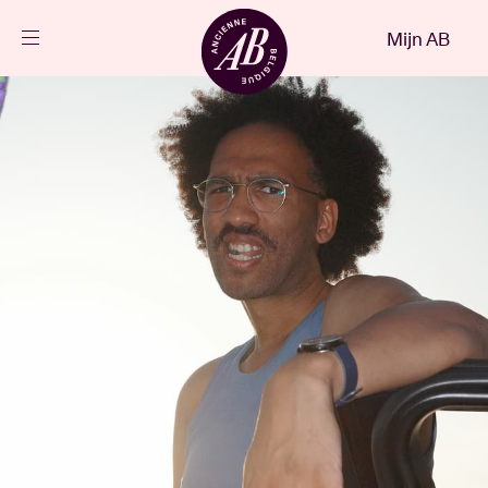
Sluiten
Mijn AB
NL
Agenda
Projecten
Nieuws
Bezoekersinfo
AB ❤ you