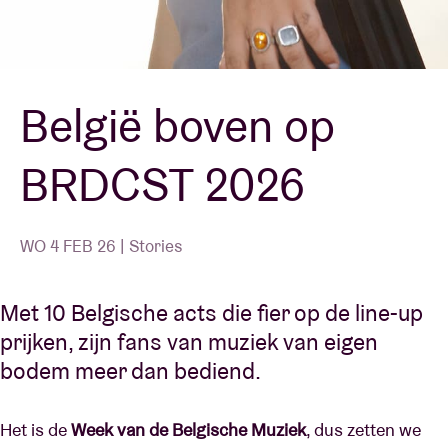
Zaalhuur
België boven op
BRDCST
BRDCST 2026
ABtv
Concertcheque
WO 4 FEB 26 | Stories
Over AB
Met 10 Belgische acts die fier op de line-up
prijken, zijn fans van muziek van eigen
Contact
bodem meer dan bediend.
Het is de
Week van de Belgische Muziek
, dus zetten we