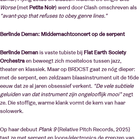
Worse
(met
Petite Noir
) werd door Clash omschreven als
“avant-pop that refuses to obey genre lines.”
Berlinde Deman: Middernachtconcert op de serpent
Berlinde Deman
is vaste tubiste bij
Flat Earth Society
Orchestra
en beweegt zich moeiteloos tussen jazz,
theater en klassiek. Maar op BRDCST gaat ze nóg dieper:
met de serpent, een zeldzaam blaasinstrument uit de 16de
eeuw dat ze al jaren obsessief verkent.
“De vele subtiele
geluiden van dat instrument zijn ongelooflijk mooi”
zegt
ze. Die stoffige, warme klank vormt de kern van haar
solowerk.
Op haar debuut
Plank 9
(Relative Pitch Records, 2025)
tast ze met serpent en loops/electronics de grenzen van