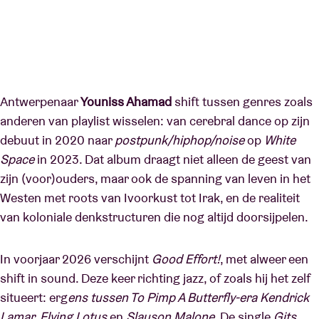
Antwerpenaar
Youniss Ahamad
shift tussen genres zoals
anderen van playlist wisselen: van cerebral dance op zijn
debuut in 2020 naar
postpunk/hiphop/noise
op
White
Space
in 2023. Dat album draagt niet alleen de geest van
zijn (voor)ouders, maar ook de spanning van leven in het
Westen met roots van Ivoorkust tot Irak, en de realiteit
van koloniale denkstructuren die nog altijd doorsijpelen.
In voorjaar 2026 verschijnt
Good Effort!
, met alweer een
shift in sound. Deze keer richting jazz, of zoals hij het zelf
situeert: erg
ens tussen To Pimp A Butterfly-era Kendrick
Lamar, Flying Lotus
en
Slauson Malone
. De single
Gits