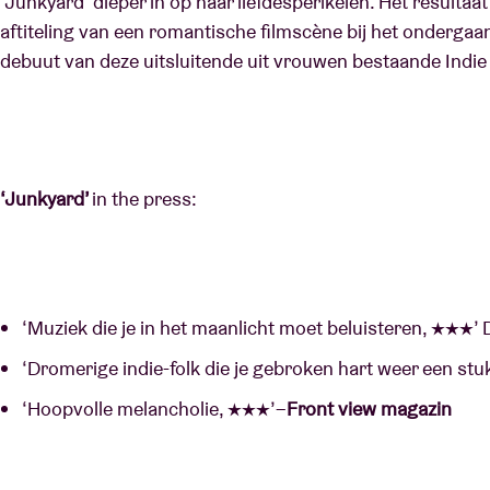
‘Junkyard’ dieper in op haar liefdesperikelen. Het resultaat
aftiteling van een romantische filmscène bij het ondergaa
debuut van deze uitsluitende uit vrouwen bestaande Indi
‘Junkyard’
in the press:
‘Muziek die je in het maanlicht moet beluisteren, ★★★
‘Dromerige indie-folk die je gebroken hart weer een stu
‘Hoopvolle melancholie, ★★★’–
Front view magazin