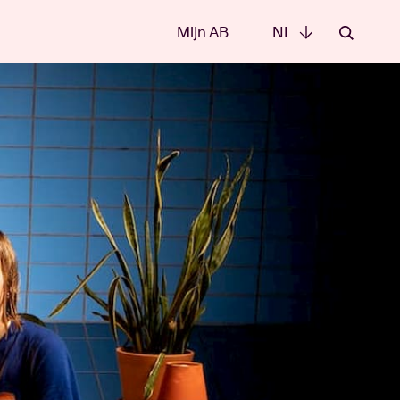
Mijn AB
NL
NL
e