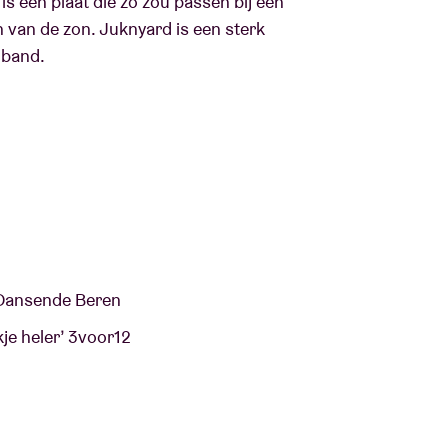
 is een plaat die zo zou passen bij een
n van de zon. Juknyard is een sterk
e band.
’ Dansende Beren
kje heler’ 3voor12