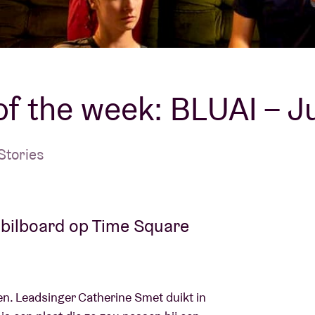
Over AB
fo
Contact
f the week: BLUAI – J
Stories
bilboard op Time Square
n. Leadsinger Catherine Smet duikt in