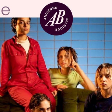
Zaalhuur
BRDCST
ABtv
Concertchequ