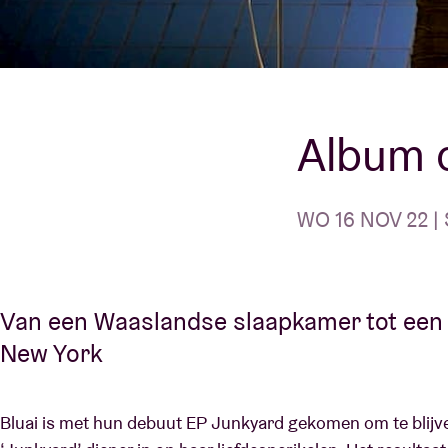
Bezoekersin
Album o
AB ❤ you
WO 16 NOV 22 | 
Van een Waaslandse slaapkamer tot een 
New York
Bluai is met hun debuut EP Junkyard gekomen om te blijve