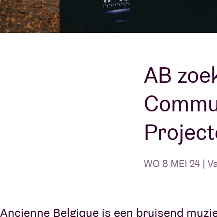
Bezoekersin
AB zoe
Commun
AB ❤ you
Project
WO 8 MEI 24 | V
Ancienne Belgique is een bruisend muzie