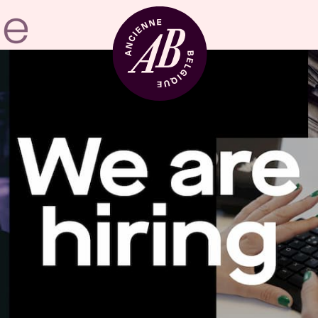
Zaalhuur
BRDCST
ABtv
Concertchequ