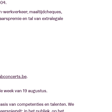
304.
-werkverkeer, maaltijdcheques,
aarspremie en tal van extralegale
bconcerts.be
.
 de week van 19 augustus.
basis van competenties en talenten. We
erspiegelt: in het publiek, op het