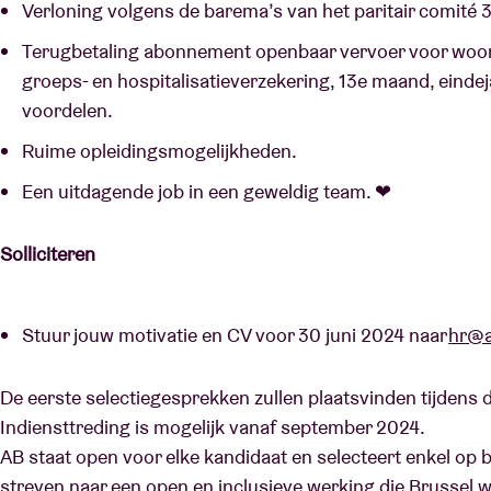
Verloning volgens de barema’s van het paritair comité 
Terugbetaling abonnement openbaar vervoer voor woon
groeps- en hospitalisatieverzekering, 13e maand, eindej
voordelen.
Ruime opleidingsmogelijkheden.
Een uitdagende job in een geweldig team. ❤
Solliciteren
Stuur jouw motivatie en CV voor 30 juni 2024 naar
hr@a
De eerste selectiegesprekken zullen plaatsvinden tijdens
Indiensttreding is mogelijk vanaf september 2024.
AB staat open voor elke kandidaat en selecteert enkel op 
streven naar een open en inclusieve werking die Brussel we