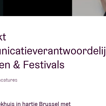
Over AB
fo
Contact
kt
icatieverantwoordeli
en & Festivals
acatures
khuis in hartje Brussel met