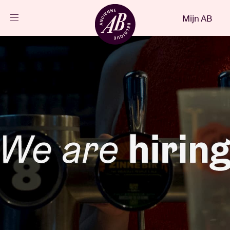
Sluiten
Mijn AB
NL
Agenda
Projecten
Nieuws
Bezoekersinfo
AB ❤ you