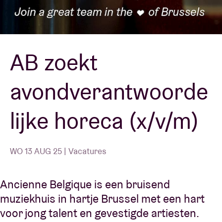
Zaalhuur
AB zoekt
BRDCST
avondverantwoorde
ABtv
lijke horeca (x/v/m)
Concertcheque
Over AB
WO 13 AUG 25 | Vacatures
Contact
Ancienne Belgique is een bruisend
muziekhuis in hartje Brussel met een hart
voor jong talent en gevestigde artiesten.