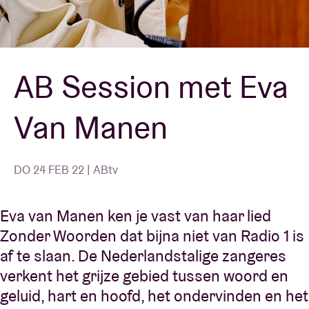
Zaalhuur
AB Session met Eva
BRDCST
Van Manen
ABtv
Concertcheque
DO 24 FEB 22 | ABtv
Over AB
Eva van Manen ken je vast van haar lied
Zonder Woorden dat bijna niet van Radio 1 is
Contact
af te slaan. De Nederlandstalige zangeres
verkent het grijze gebied tussen woord en
geluid, hart en hoofd, het ondervinden en het