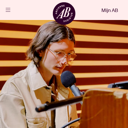
Sluiten
Mijn AB
NL
Agenda
Projecten
Nieuws
Bezoekersinfo
AB ❤ you