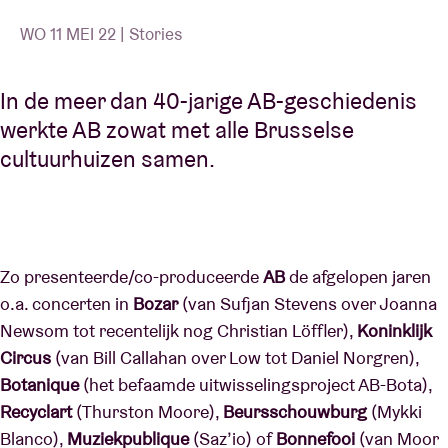
WO 11 MEI 22 | Stories
In de meer dan 40-jarige AB-geschiedenis
werkte AB zowat met alle Brusselse
cultuurhuizen samen.
Zo presenteerde/co-produceerde
AB
de afgelopen jaren
o.a. concerten in
Bozar
(van Sufjan Stevens over Joanna
Newsom tot recentelijk nog Christian Löffler),
Koninklijk
Circus
(van Bill Callahan over Low tot Daniel Norgren),
Botanique
(het befaamde uitwisselingsproject AB-Bota),
Recyclart
(Thurston Moore),
Beursschouwburg
(Mykki
Blanco),
Muziekpublique
(Saz’io) of
Bonnefooi
(van Moor