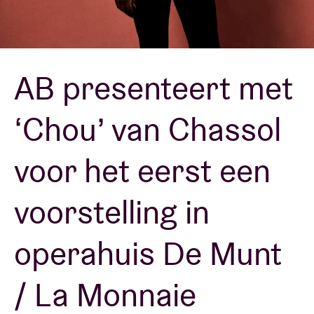
Zaalhuur
AB presenteert met
BRDCST
‘Chou’ van Chassol
ABtv
voor het eerst een
Concertcheque
voorstelling in
Over AB
operahuis De Munt
Contact
/ La Monnaie