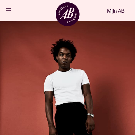
Sluiten
Mijn AB
NL
Agenda
Projecten
Nieuws
Bezoekersinfo
AB ❤ you