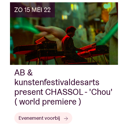
ZO 15 MEI 22
AB &
kunstenfestivaldesarts
present CHASSOL - 'Chou'
( world premiere )
Evenement voorbij