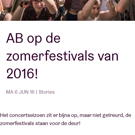
Zaalhuur
AB op de
BRDCST
zomerfestivals van
ABtv
2016!
Concertcheque
Over AB
MA 6 JUN 16 | Stories
Contact
Het concertseizoen zit er bijna op, maar niet getreurd, de
zomerfestivals staan voor de deur!