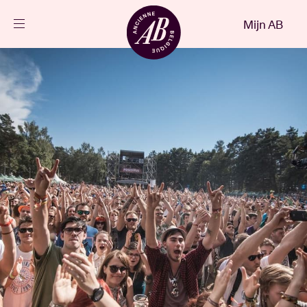
Sluiten
Mijn AB
NL
Agenda
Projecten
Nieuws
Bezoekersinfo
AB ❤ you