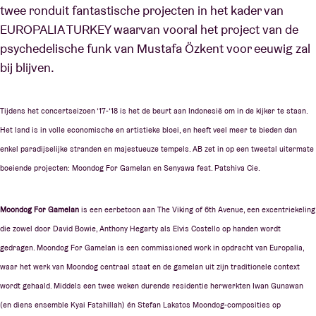
twee ronduit fantastische projecten in het kader van
EUROPALIA TURKEY waarvan vooral het project van de
psychedelische funk van Mustafa Özkent voor eeuwig zal
bij blijven.
Tijdens het concertseizoen ’17-’18 is het de beurt aan Indonesië om in de kijker te staan.
Het land is in volle economische en artistieke bloei, en heeft veel meer te bieden dan
enkel paradijselijke stranden en majestueuze tempels. AB zet in op een tweetal uitermate
boeiende projecten: Moondog For Gamelan en Senyawa feat. Patshiva Cie.
Moondog For Gamelan
is een eerbetoon aan The Viking of 6th Avenue, een excentriekeling
die zowel door David Bowie, Anthony Hegarty als Elvis Costello op handen wordt
gedragen. Moondog For Gamelan is een commissioned work in opdracht van Europalia,
waar het werk van Moondog centraal staat en de gamelan uit zijn traditionele context
wordt gehaald. Middels een twee weken durende residentie herwerkten Iwan Gunawan
(en diens ensemble Kyai Fatahillah) én Stefan Lakatos Moondog-composities op