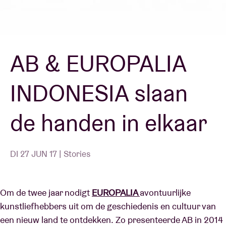
Zaalhuur
AB & EUROPALIA
BRDCST
INDONESIA slaan
ABtv
de handen in elkaar
Concertcheque
Over AB
DI 27 JUN 17 | Stories
Contact
Om de twee jaar nodigt
EUROPALIA
avontuurlijke
kunstliefhebbers uit om de geschiedenis en cultuur van
een nieuw land te ontdekken. Zo presenteerde AB in 2014