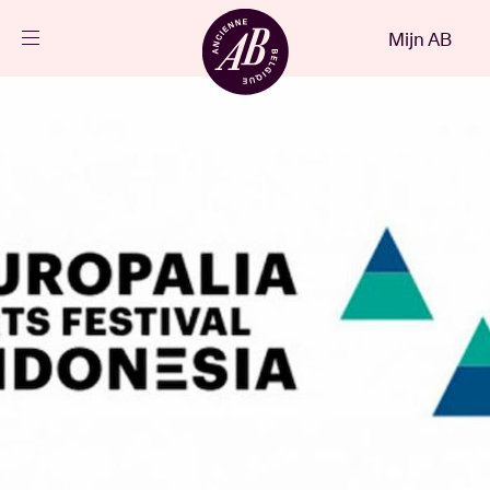
Sluiten
Mijn AB
NL
Agenda
Projecten
Nieuws
Bezoekersinfo
AB ❤ you