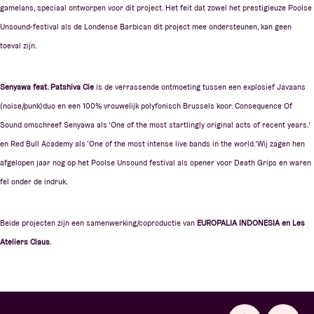
gamelans, speciaal ontworpen voor dit project. Het feit dat zowel het prestigieuze Poolse
Unsound-festival als de Londense Barbican dit project mee ondersteunen, kan geen
toeval zijn.
Senyawa feat. Patshiva Cie
is de verrassende ontmoeting tussen een explosief Javaans
(noise/punk)duo en een 100% vrouwelijk polyfonisch Brussels koor. Consequence Of
Sound omschreef Senyawa als ‘One of the most startlingly original acts of recent years.’
en Red Bull Academy als ‘One of the most intense live bands in the world.’Wij zagen hen
afgelopen jaar nog op het Poolse Unsound festival als opener voor Death Grips en waren
fel onder de indruk.
Beide projecten zijn een samenwerking/coproductie van
EUROPALIA INDONESIA en Les
Ateliers Claus
.