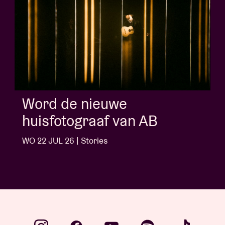
Album of the week:
'Doctrine Of Love' - Jalen
Ngonda
WO 1 JUL 26 | Stories