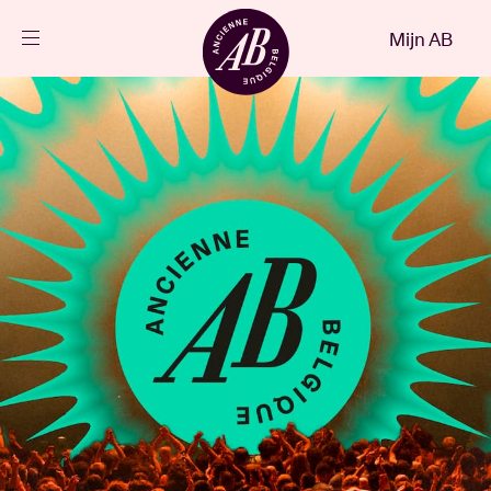
Sluiten
Mijn AB
NL
Agenda
Projecten
Nieuws
Bezoekersinfo
AB ❤ you