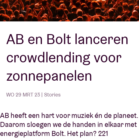
Zaalhuur
AB en Bolt lanceren
BRDCST
crowdlending voor
ABtv
zonnepanelen
Concertcheque
Over AB
WO 29 MRT 23 | Stories
Contact
AB heeft een hart voor muziek én de planeet.
Daarom sloegen we de handen in elkaar met
energieplatform Bolt. Het plan? 221