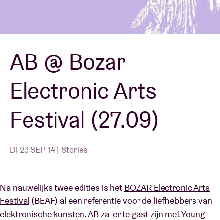
Zaalhuur
AB @ Bozar
BRDCST
Electronic Arts
ABtv
Festival (27.09)
Concertcheque
Over AB
DI 23 SEP 14 | Stories
Contact
Na nauwelijks twee edities is het
BOZAR Electronic Arts
Festival
(BEAF) al een referentie voor de liefhebbers van
elektronische kunsten. AB zal er te gast zijn met Young