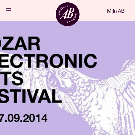
Sluiten
Mijn AB
NL
Agenda
Projecten
Nieuws
Bezoekersinfo
AB ❤ you