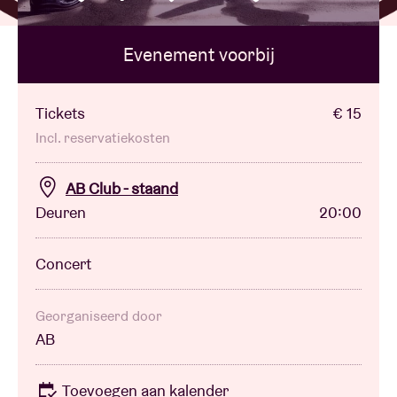
Evenement voorbij
Zaalhuur
BRDCST
Tickets
€ 15
Incl. reservatiekosten
ABtv
AB Club - staand
Deuren
20:00
Concertcheque
Concert
Over AB
Contact
Georganiseerd door
AB
Toevoegen aan kalender