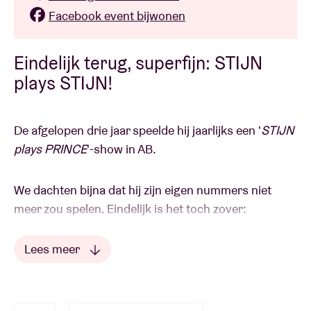
Facebook event bijwonen
Eindelijk terug, superfijn: STIJN
plays STIJN!
De afgelopen drie jaar speelde hij jaarlijks een '
STIJN
plays PRINCE
'-show in AB.
We dachten bijna dat hij zijn eigen nummers niet
meer zou spelen. Eindelijk is het toch zover:
Lees meer
een gewone old-school
STIJN
-show, nu ja gewone?
Lees minder
Wie in het verleden al naar ’s mans concerten is
geweest weet dat er steeds ruimte is voor