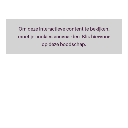
zaal.
Nu, zo’n 16 jaar later, gaat hij back to the roots.
Up close & personal in de AB Club, waar het allemaal
begon.
Klein maar fijn, voor een grootse avond met de
funkiest one man band of the land.
Verwacht zijn hits, maar evengoed de minder
bekende b-kantjes en zelfs een streepje nieuw
materiaal ...
Put on your dancing shoes & bring a dancing
partner, because we’re gonna get
'Hot & Sweaty
'.