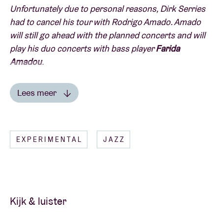
Unfortunately due to personal reasons, Dirk Serries
had to cancel his tour with Rodrigo Amado. Amado
will still go ahead with the planned concerts and will
play his duo concerts with bass player
Farida
Amadou
.
Om de gloednieuwe g a b b r o-lp '
Granular
" voor
Lees meer
Dropa Disc te promoten, neemt baritonsaxofoniste
Lees minder
Hanne De Backer de Oostenrijkse, in Noorwegen
residerende, stemkunstenares
Agnes Hvizdalek
, de
EXPERIMENTAL
JAZZ
Belgische bassist
Raphael Malfliet
en nieuwkomer in
de band, de Noorse trombonist
Henrik Munkeby
Nørstebø
mee de hort op.
Dit is een gratis toegankelijk concert op basis van
Kijk & luister
first come first served
. Tijdig afzakken naar AB Salon