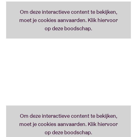
is de boodschap!
G a b b r o,
Hanne De Backers
baritonsaxproject,
hanteerde een relatief eenvoudig duoconcept voor
het titelloze debuutalbum. Dat wordt nu op z’n kop
gezet voor opvolger 'Granular', een eerste g a b b r o-
release voor Dropa Disc. Marc De Maeseneer is
opnieuw van de partij, maar het duo krijgt nu
gezelschap van experimenteel bassist Raphael
Malfliet en de al even opvallende Oostenrijkse, in
Noorwegen residerende, vocaliste Agnes Hvizdalek.
'Granular' combineert studio-opnames met
opnames van het Summer Bummer Festival in 2018
en zet in op fragmentering, aandacht voor detail en
een spel van klank en ruimte dat de luisteraar best
ondergaat zonder verwachtingen. Het resultaat is