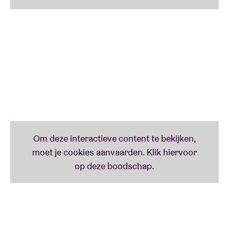
immers een opvallend originele inkijk in een
universum vol ongewone technieken, met opnieuw
een evenwicht van het persoonlijke en een radicale
openheid, waardoor de korrels uit de titel uitgroeien
tot een breed, organisch geheel. Voor het concert in
AB Salon en voor de Europese tournee die g a b b r o
onderneemt ter promotie van deze prachtige release
zal de Noorse trombonist Henrik Munkeby Nørstebø
de basisline-up van Hanne De Backer (baritonsax),
Agnes Zvidalek (voice, microphone) en Raphael
Malfliet (el. bass) vervoegen.
Eind augustus 2019 vonden de toonaangevende
Portugese saxofonist Rodrigo Amado en veteraan
experimentalist Dirk Serries elkaar voor de
allereerste keer samen op een podium. Dat magische
concert vond plaats in de Nederlandse Jazzblazzt-