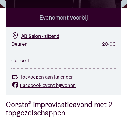
Evenement voorbij
Zaalhuur
BRDCST
AB Salon - zittend
Deuren
20:00
ABtv
Concert
Concertcheque
Toevoegen aan kalender
Over AB
Facebook event bijwonen
Contact
Oorstof-improvisatieavond met 2
topgezelschappen