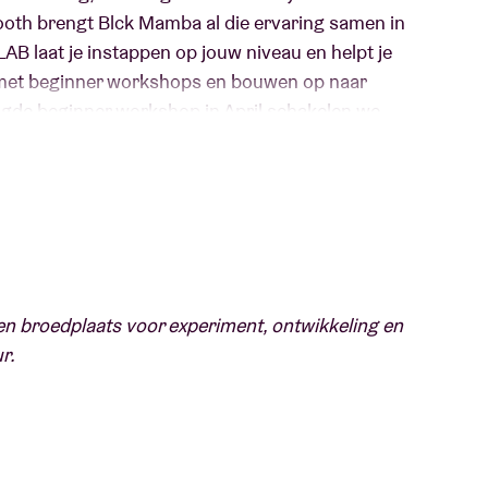
oth brengt Blck Mamba al die ervaring samen in
B laat je instappen op jouw niveau en helpt je
 met beginner workshops en bouwen op naar
gde beginner workshop in April schakelen we
entials, bekijken we verschillende mix
tie, en krijg je nog extra tips & tricks. Je leert
ragen, oefening en feedback.
een broedplaats voor experiment, ontwikkeling en
r.
6, 10/06, 17/06 en 24/06
enstraat 11, Brussel