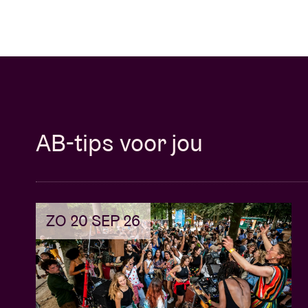
Kostprijs:
Gratis
Plaatsen:
10 deelnemers
Voor wie?
Deze reeks is voor djs’s die de essentials a
ontwikkelen en dit het liefst van al in groe
veel leergierigheid.
AB-tips voor jou
Klinkt dat als jou? Schrijf je nu in via het 
Inschrijvingen lopen tot en met 17 mei.
Powered by Proximus.
ZO 20 SEP 26