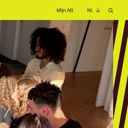
Mijn AB
NL
NL
e