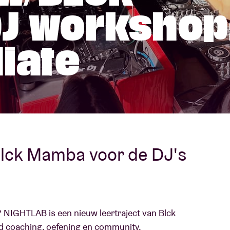
J workshop
Over AB
fo
iate
Contact
lck Mamba voor de DJ's
? NIGHTLAB is een nieuw leertraject van Blck
 coaching, oefening en community.