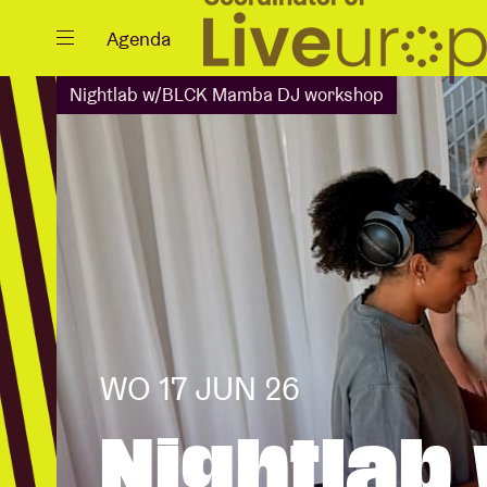
Sluiten
Agenda
Nightlab w/BLCK Mamba DJ workshop
Agenda
Projecten
WO 17 JUN 26
Nieuws
Nightlab