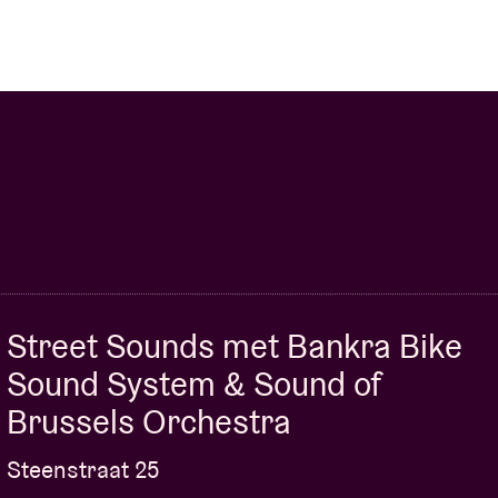
l mee hebben maar zichzelf verder willen blijven
p. We zoeken vooral een goeie energie en
formulier en vertel ons waarom je wil meedoen.
Street Sounds met Bankra Bike
Sound System & Sound of
Brussels Orchestra
Steenstraat 25