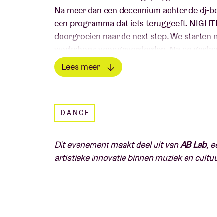
Na meer dan een decennium achter de dj-bo
een programma dat iets teruggeeft. NIGHTLA
doorgroeien naar de next step. We starten
workshops voor gevorderden. Na de geslaa
over naar onze intermediate workshop.
Lees meer
Lees minder
Wat we gaan doen
In vier sessies bouwen we verder aan je ess
DANCE
technieken, gaan we dieper in op muziek selec
in een kleine groep, met veel ruimte voor v
Dit evenement maakt deel uit van
AB Lab
, 
artistieke innovatie binnen muziek en cultuu
Data & praktische info
Intermediate DJ-workshops (4 sessies):
3/0
Uur:
17:00–20:00
Locatie:
AB Antenna, Ancienne Belgique, Ste
Taal:
Engels