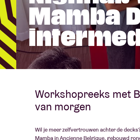
Mamba D
Bezoekersin
intermed
AB ❤ you
Workshopreeks met B
van morgen
Wil je meer zelfvertrouwen achter de decks
Mamba in Ancienne Belgique, gebouwd rond