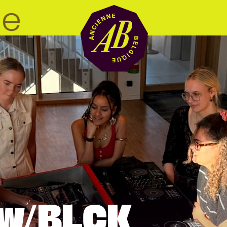
Zaalhuur
BRDCST
ABtv
 w/BLCK
Concertchequ