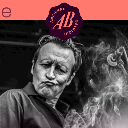
Zaalhuur
BRDCST
ABtv
Concertchequ