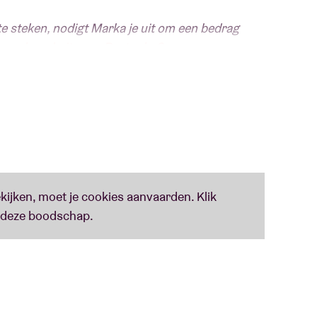
e steken, nodigt Marka je uit om een bedrag
n
op de website van Resto du Cœur.
lle ABConcertzaal te worden, voorzien op de
arka. Door het contraire Coronavirus kan dat dus
familiale ‘allstar’ event naar 27 mei 2022. Alle
n 60ste verjaardag op zijn 61ste vieren. Met
verjaardag, donderdag 27 mei 2021 is Marka in
 of via RTBF Auvio,
met steun voor en van
 de Nationale Loterij voor de Restos du cœur.
Ook
opines, vrienden en vriendinnen… Voor de