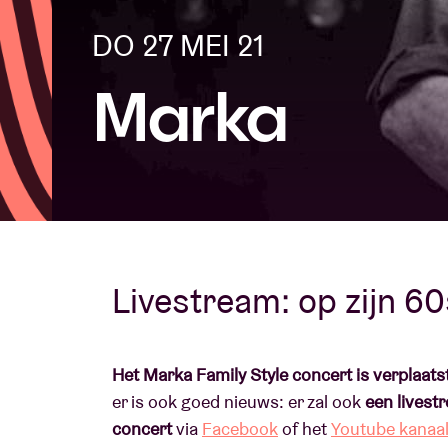
DO 27 MEI 21
Bezoekersin
Marka
AB ❤ you
Livestream: op zijn 60
Het Marka Family Style concert is verplaats
er is ook goed nieuws: er zal ook
een livest
concert
via
Facebook
of het
Youtube kanaa