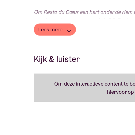
Om Resto du Cœur een hart onder de riem t
naar keuze te doneren aan de NGO. Dat ka
Lees meer
Marka Family Style
bleek een zeer succesvo
Lees minder
60ste verjaardag van, Allez Allez, meneer M
in mei 2021 niet doorgaan, maar verhuist dit 
Kijk & luister
tickets blijven geldig. En dan kan Marka zij
evenwel een superplus: op exact die 60ste 
een superspecialleke te zien, op de AB site,
Francofolies, Solidarités, Visit Brussels en
superperplex? De max dus, quoi, copains, c
intimi: Markassou surplus!