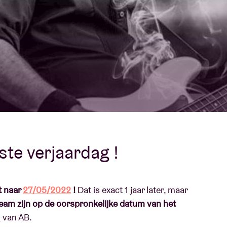
Over AB
fo
Contact
ste verjaardag !
t naar
27/05/2022
!
Dat is exact 1 jaar later, maar
ream zijn op de oorspronkelijke datum van het
l
van AB.