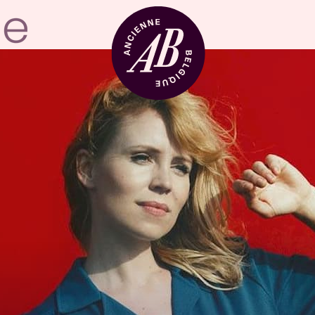
Zaalhuur
BRDCST
ABtv
Concertchequ