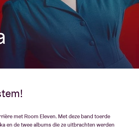
Over AB
fo
a
Contact
stem!
rrière met Room Eleven. Met deze band toerde
ika en de twee albums die ze uitbrachten werden