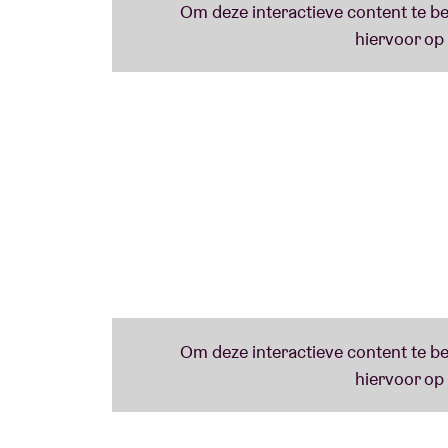
Een gedeelde passie voor vrije muziek en d
gaan samenspelen. Sindsdien speelden sam
Ex, met drumfenomeen Paal Nilssen-Love i
Belgische pianist Jonas Cambien. Dit jaar b
Noorse Smalltown Supersound label.
© Geert Vandepoele