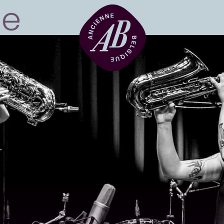
Zaalhuur
BRDCST
ABtv
Concertchequ