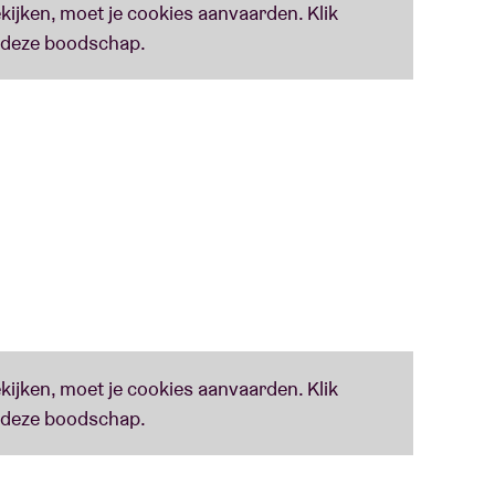
ans werd ontdekt en de twee besloten meer te
en met de Nederlandse gitaarmanipulator Terrie
n het powerquartet Mudskipper en met de
rengen ze een eerste album als duo uit op het