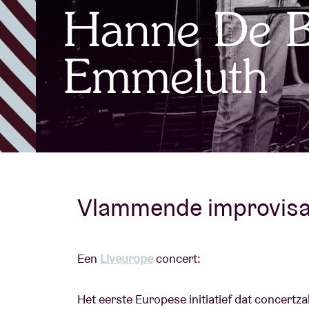
Hanne De B
Bezoekersin
Emmeluth
AB ❤ you
Vlammende improvisat
Een
Liveurope
concert:
Het eerste Europese initiatief dat concert