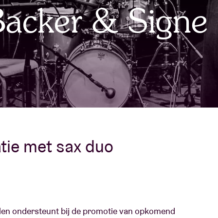
acker & Signe
Over AB
fo
Contact
ie met sax duo
zalen ondersteunt bij de promotie van opkomend