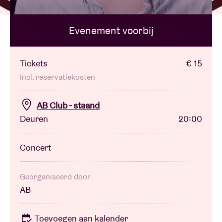
Evenement voorbij
Zaalhuur
BRDCST
Tickets
€ 15
Incl. reservatiekosten
ABtv
AB Club - staand
Deuren
20:00
Concertcheque
Concert
Over AB
Contact
Georganiseerd door
AB
Toevoegen aan kalender