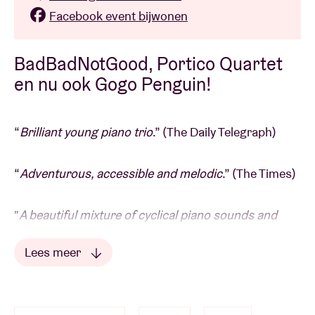
Facebook event bijwonen
BadBadNotGood, Portico Quartet
en nu ook Gogo Penguin!
“
Brilliant young piano trio
.” (The Daily Telegraph)
“
Adventurous, accessible and melodic
.” (The Times)
"
A beautiful mixture of cyclical piano sounds and
motifs with great grooves.
" (Jamie Cullum)
Lees meer
Opmerkelijk: jazz blijft zich keer op keer heruitvinden.
Lees minder
De recente golf acts als BadBadNotGood, Portico
Quartet en nu ook
Gogo Penguin
bewijzen dat eens