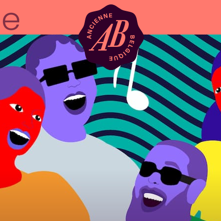
Zaalhuur
BRDCST
ABtv
Concertchequ