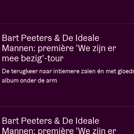
eet komen wij langs in jouw gemeente.
Bart Peeters & De Ideale
Mannen: première ‘We zijn er
iedjesteksten
hier
.
mee bezig’-tour
r van A tot Z
(Lennaert Maes, Peter Schoenaerts
De terugkeer naar intiemere zalen én met gloe
album onder de arm
via
www.taaliconen.be
- © Huis van het
Bart Peeters & De Ideale
Mannen: première ‘We zijn er