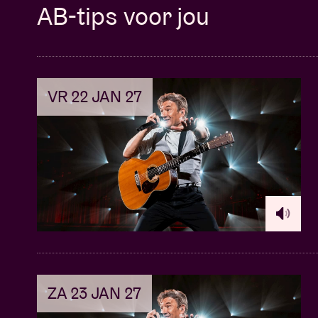
AB-tips voor jou
De sessies zijn gratis, mits reservering.
Neem een kijkje naar
ons overzicht
en wie w
VR 22 JAN 27
Zin om je al voor te bereiden? Bekijk al de l
In samenwerking met de
Taalunie
en
Theate
en Hans Primusz)
Meer informatie over onderstaande iconen 
Nederlands Brussel
ZA 23 JAN 27