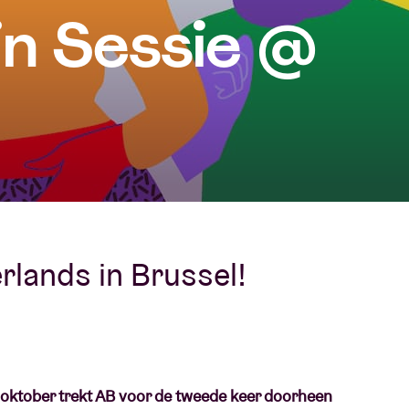
jn Sessie @
Over AB
fo
Contact
rlands in Brussel!
f oktober trekt AB voor de tweede keer doorheen