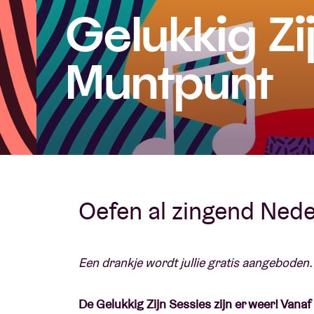
Gelukkig Zi
Bezoekersin
Muntpunt
AB ❤ you
Oefen al zingend Nede
Een drankje wordt jullie gratis aangeboden.
De Gelukkig Zijn Sessies zijn er weer! Vana