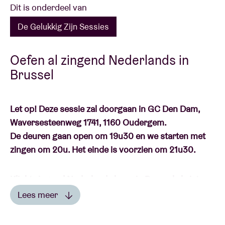
Dit is onderdeel van
De Gelukkig Zijn Sessies
Oefen al zingend Nederlands in
Brussel
Let op! Deze sessie zal doorgaan in GC Den Dam,
Waversesteenweg 1741, 1160 Oudergem.
De deuren gaan open om 19u30 en we starten met
zingen om 20u. Het einde is voorzien om 21u30.
Klinkt zingend Nederlands leren in Brussel als iets
voor jou? Dan hebben we goed nieuws want de
Lees meer
Gelukkig Zijn Sessies zijn terug!
Lees minder
Vanaf oktober trekken we opnieuw door Brussel.