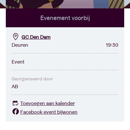
Evenement voorbij
Zaalhuur
BRDCST
GC Den Dam
Deuren
19:30
ABtv
Event
Concertcheque
Georganiseerd door
AB
Over AB
Toevoegen aan kalender
Contact
Facebook event bijwonen