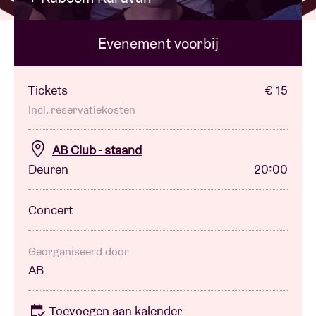
Evenement voorbij
Zaalhuur
BRDCST
Tickets
€ 15
Incl. reservatiekosten
ABtv
AB Club - staand
Deuren
20:00
Concertcheque
Concert
Over AB
Contact
Georganiseerd door
AB
Toevoegen aan kalender