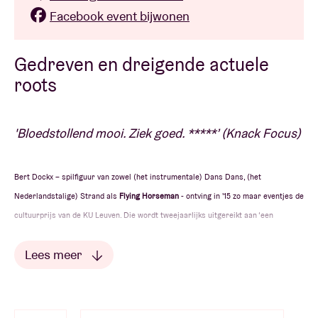
Facebook event bijwonen
Gedreven en dreigende actuele
roots
'Bloedstollend mooi. Ziek goed. *****’ (Knack Focus)
Bert Dockx – spilfiguur van zowel (het instrumentale) Dans Dans, (het
Nederlandstalige) Strand als
Flying Horseman
- ontving in '15 zo maar eventjes de
cultuurprijs van de KU Leuven. Die wordt tweejaarlijks uitgereikt aan ‘een
hoogstaand en vernieuwend levend Belgisch kunstenaar (m/v) die zich
Lees meer
verdienstelijk heeft gemaakt op het vlak van vorming en/of onderzoek in de
kunsten’.
Lees minder
Met recht en rede, want zowat elk concert dat we