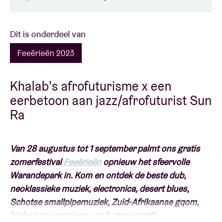
Dit is onderdeel van
Feeërieën 2023
Khalab’s afrofuturisme x een
eerbetoon aan jazz/afrofuturist Sun
Ra
Van 28 augustus tot 1 september palmt ons gratis
zomerfestival
Feeërieën
opnieuw het sfeervolle
Warandepark in. Kom en ontdek de beste dub,
neoklassieke muziek, electronica, desert blues,
Schotse smallpipemuziek, Zuid-Afrikaanse gqom,
hiphop en amapiano van het moment!