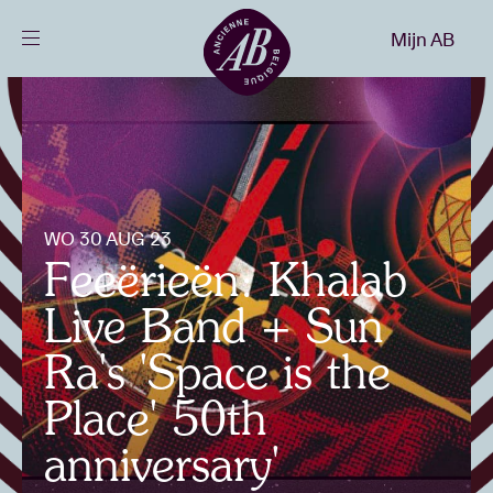
Sluiten
Mijn AB
NL
Agenda
Projecten
WO 30 AUG 23
Feeërieën: Khalab
Nieuws
Live Band + Sun
Bezoekersinfo
Ra's 'Space is the
Place' 50th
AB ❤ you
anniversary'