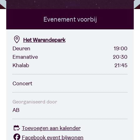
Evenement voorbij
Zaalhuur
BRDCST
Het Warandepark
Deuren
19:00
Emanative
20:30
ABtv
Khalab
21:45
Concertcheque
Concert
Over AB
Georganiseerd door
AB
Contact
Toevoegen aan kalender
Facebook event bijwonen