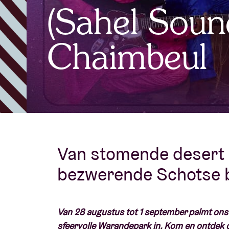
(Sahel Soun
Bezoekersin
Chaimbeul
AB ❤ you
Van stomende desert b
bezwerende Schotse 
Van 28 augustus tot 1 september palmt ons 
sfeervolle Warandepark in. Kom en ontdek d