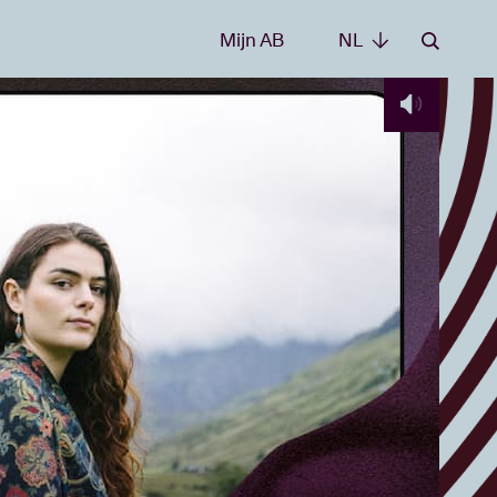
Mijn AB
NL
NL
e