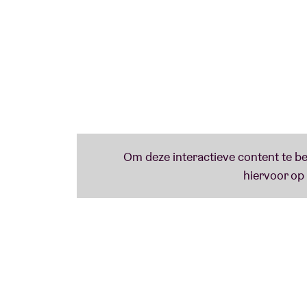
SOUNDTRACK BY: MONSTERA OCCULTA
Ze noemt zichzelf selectress + SWANA musi
enthusiast (wij ook!) + vinyl junkie (wij o
instant fan van Farrah.