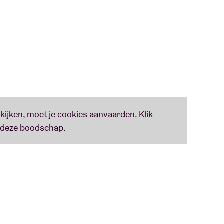
c lover (googlen maar!) + Black metal
ok!). Check haar mixtapes op soundcloud en wordt