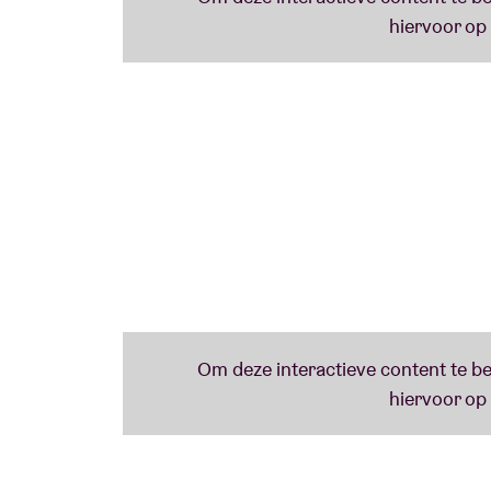
Het moest er ooit van komen: de eerste doed
een prominente hoofdrol. De Schotse
Brìg
bowl) maakte op jonge leeftijd al furore. Ha
Quietus meteen in de eindejaarslijstjes. Oo
een zwak voor doedelzakken: als ik er een ho
grijsgedraaid – véél tranen, dus.” Die bewo
Polacheks track Blood and Butter.
Het jongste Brìghde Chaimbeul-album Carry
samenwerking met Colin Stetson - ‘One of o
Bon Iver. Haar inspiratie is naar eigen zegge
seductive men who transform into creatur
communicate with birds.’ Wat haar zo uniek
on the Scottish smallpipes that emphasises 
of sound.’