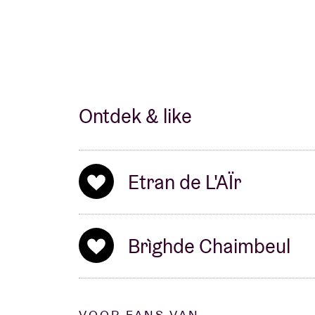
Ontdek & like
Etran de L'AÏr
Brìghde Chaimbeul
VOOR FANS VAN