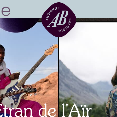
Zaalhuur
BRDCST
ABtv
tran de l'Aïr
Concertchequ