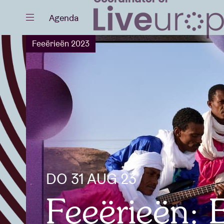
Sluiten
Agenda
Feeërieën 2023
Agenda
Projecten
DO 31 AUG 23
Nieuws
Feeërieën: E