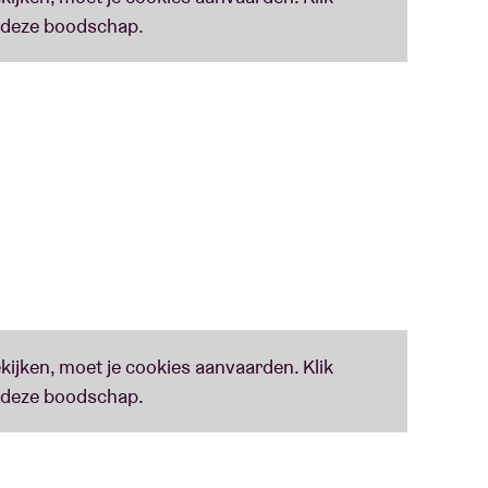
elzak op Feeërieën is een feit! En dat meteen in
hde Chaimbeul
(spreek uit: Breetch-er Hime-
ar debuut The Reeling (’19) belandde bij The
k Caroline Polachek viel voor haar sound: “Ik heb
or, moet ik huilen. The Reeling heb ik
ndering leidde zelfs tot een samenwerking op
 Them With Us is het resultaat van haar
ur greatest living saxophone players’, volgens
n ‘rooted in dark Highlands folklore, including
es that drown women and humans desperate to
 maakt? ‘She has developed an innovative style
rich textural drones and a trance-like constancy