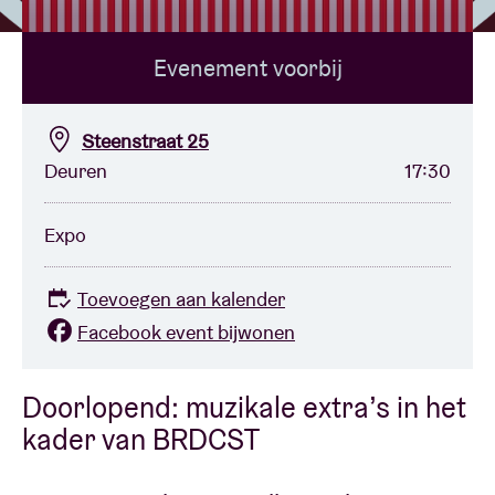
Evenement voorbij
Zaalhuur
BRDCST
Steenstraat 25
Deuren
17:30
ABtv
Expo
Concertcheque
Toevoegen aan kalender
Over AB
Facebook event bijwonen
Contact
Doorlopend: muzikale extra’s in het
kader van BRDCST