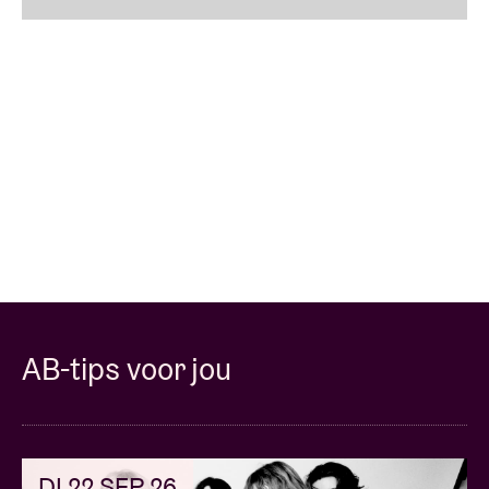
In de bar wordt alvast het bier van de maand
geserveerd en weerklinkt de installatie
‘The Bee
Symphony’
uit ’11 van Chris Watson (ex-Cabaret
Voltaire) die het muzikale huwelijk tussen het
gezoem van bijen en de menselijke stem exploreert.
Locatie
: Steenstraat 25 (oude ticketshop AB)
Open
: 17:30 - 22:00
AB-tips voor jou
Rough Trade: 'Albums Of The Month'
selection
DI 22 SEP 26