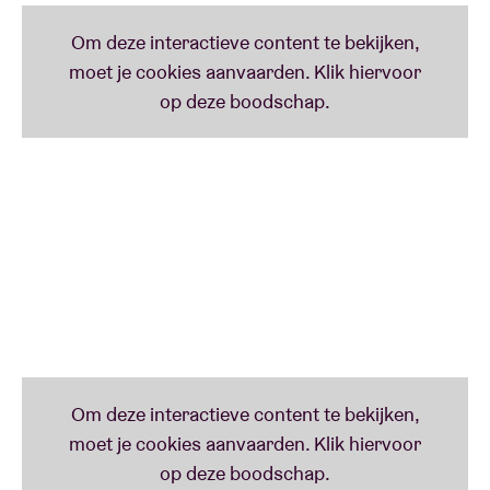
geldt: kunst is leven en leven is ecologisch.
Hier
kom
je alvast meer te weten over haar werk.
Sinds mei ’15 hebben we er 80.000 uitermate
hardwerkende werkneemsters bij. 80.000 bijen die
meewerken aan de hoofdstedelijke biodiversiteit.
Momenteel houden ze hun winterslaap – excuses,
winterzit zoals dat heet - en eind maart trappen ze
zelf het bijenseizoen af. Het ideale moment voor ons
om in de oude ticketshop een pop-up bijenbar neer
te poten om dat te vieren.
Ook AnneMarie heeft bijenkasten op een steenworp
afstand van AB. In de zomer hebben onze bijen zelfs
contact met die van haar. Ze schonk ons acht kilo
honing en bijgevolg is het
AB-BEEER
een
versmelting van AB-honing en die van haar.