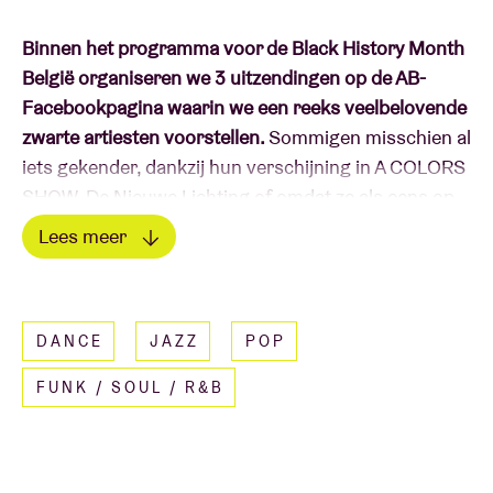
Binnen het programma voor de Black History Month
België organiseren we 3 uitzendingen op de AB-
Facebookpagina waarin we een reeks veelbelovende
zwarte artiesten voorstellen.
Sommigen misschien al
iets gekender, dankzij hun verschijning in A COLORS
SHOW, De Nieuwe Lichting of omdat ze als eens op
een podium in AB stonden. Anderen zijn misschien
Lees meer
nog niet bekend, maar zeker ook het ontdekken
Lees minder
waard. Alleszins garanderen we op 17, 18 en 19 maart
drie warme avonden vol opkomend talent. Op
DANCE
JAZZ
POP
vrijdag 19 maart zijn dat ESINAM en Sunday Rose.
FUNK / SOUL / R&B
De Brusselse fluitiste
ESINAM
heeft al een
indrukwekkend parcours afgelegd. Ze maakte deel
uit van Marockin' Brass, Kel Assouf, Témé Tan,