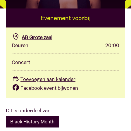
Evenement voorbij
Zaalhuur
BRDCST
AB Grote zaal
Deuren
20:00
ABtv
Concert
Concertcheque
Toevoegen aan kalender
Over AB
Facebook event bijwonen
Contact
Dit is onderdeel van
Black History Month