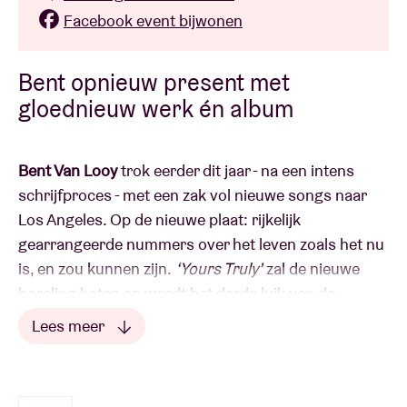
Facebook event bijwonen
Bent opnieuw present met
gloednieuw werk én album
Bent Van Looy
trok eerder dit jaar - na een intens
schrijfproces - met een zak vol nieuwe songs naar
Los Angeles. Op de nieuwe plaat: rijkelijk
gearrangeerde nummers over het leven zoals het nu
is, en zou kunnen zijn.
‘Yours Truly’
zal de nieuwe
boreling heten en wordt het derde luik van de
solotriptiek die Bent met producer en muzikale
Lees meer
duizendpoot Jason Falkner opnam. Ontroerende,
scherpe teksten, lekker veel akkoorden en nu ook
een ukelele. Bent en band zetten zich schrap. En jij?
IN DE PERS