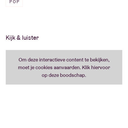
POP
‘In de ingetogen momenten lijkt Bent zich te
ontpoppen tot huispianist van een vochtige kroeg in
Louisiana of zo, waar hij wereldse ballads brengt.’
(De Morgen)
Kijk & luister
FUN FACT
In 2018 is het exact 20 jaar geleden dat Bent Van
Looy – toen nog aan het roer bij Das Pop – op de AB-
planken stond.
Lees minder