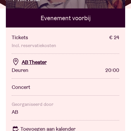
Evenement voorbij
Zaalhuur
BRDCST
Tickets
€ 24
Incl. reservatiekosten
ABtv
AB Theater
Deuren
20:00
Concertcheque
Concert
Over AB
Contact
Georganiseerd door
AB
Toevoegen aan kalender