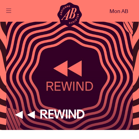
Fermer
Mon AB
FR
Agenda
Projets
Actualités
Infos visiteurs
◄◄ REWIND
AB ❤ you