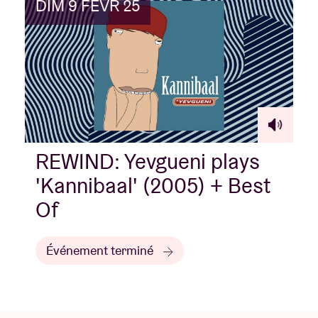
DIM 9 FÉVR 25
REWIND: Yevgueni plays
'Kannibaal' (2005) + Best
Of
Événement terminé