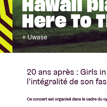
Hawaii p
Here To T
Infos visiteu
+ Uwase
AB ❤ you
20 ans après : Girls i
l’intégralité de son fa
Ce concert est organisé dans le cadre du c