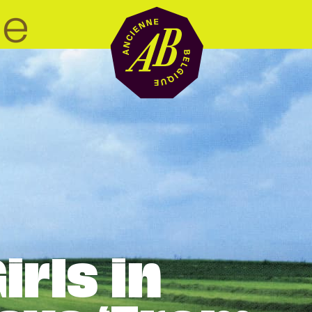
Location de sal
BRDCST
ABtv
irls in
Chèque-concer