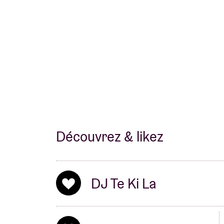
personnalité et la présence nous manquent e
qu’en 2022, nous avons échafaudé le plan 
Découvrez & likez
DJ Te Ki La