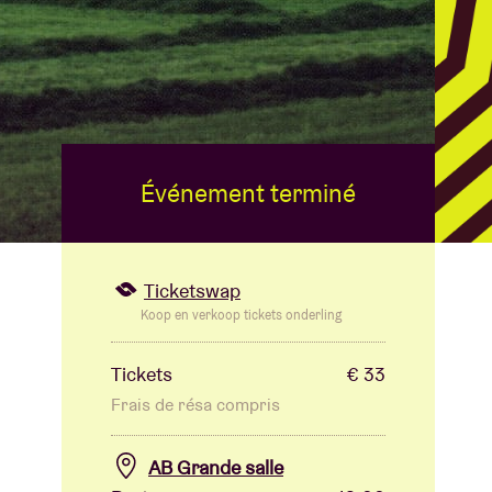
B
Événement terminé
Ticketswap
Koop en verkoop tickets onderling
Tickets
€ 33
Frais de résa compris
AB Grande salle